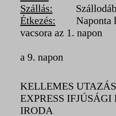
Szállás:
Szállodáb
Étkezés:
Naponta háro
vacsora az 1. napon
Utolsó ét
a 9. napon
KELLEMES UTAZ
EXPRESS IFJÚSÁGI 
IRODA