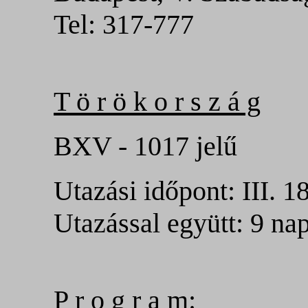
Tel: 317-777
T ö r ö k o r s z á g
BXV - 1017 jelű
Utazási időpont: III. 1
Utazással együtt: 9 na
P r o g r a m: