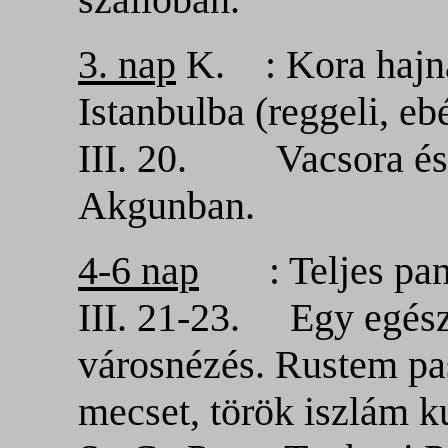
3. nap
K. : Kora hajna
Istanbulba (reggeli, e
III. 20. Vacsora és s
Akgunban.
4-6 nap
: Teljes panz
III. 21-23. Egy egész
városnézés. Rustem pa
mecset, török iszlám 