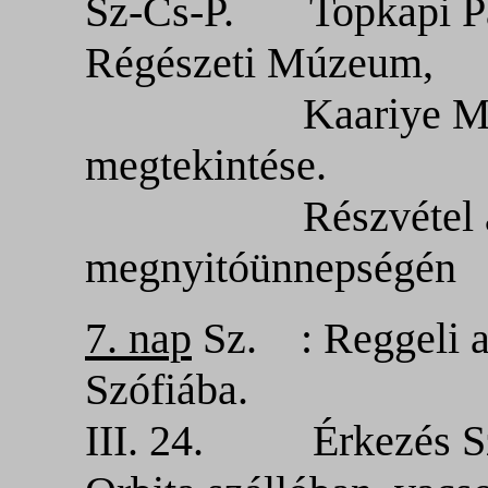
Sz-Cs-P. Topkapi Pal
Régészeti Múzeum,
Kaariye Múzeum
megtekintése.
Részvétel a Ma
megnyitóünnepségén
7. nap
Sz. : Reggeli a 
Szófiába.
III. 24. Érkezés Szó