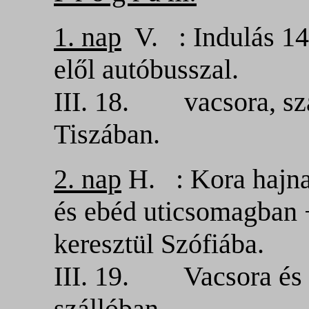
1. nap
V. : Indulás 14.
elől autóbusszal.
III. 18. vacsora, szá
Tiszában.
2. nap
H. : Kora hajnal
és ebéd uticsomagban +
keresztül Szófiába.
III. 19. Vacsora és s
szállóban.