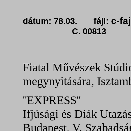
c-fa
dátum: 78.03. fájl:
C. 00813
Fiatal Művészek Stúdió
megynyitására, Isztam
''EXPRESS''
Ifjúsági és Diák Utazás
Budapest, V. Szabadság