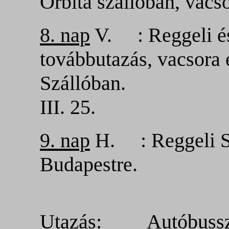
Orbita szállóban, vacso
8. nap
V. : Reggeli és
továbbutazás, vacsora 
Szállóban.
III. 25.
9. nap
H. : Reggeli S
Budapestre.
Utazás
: Autóbussz