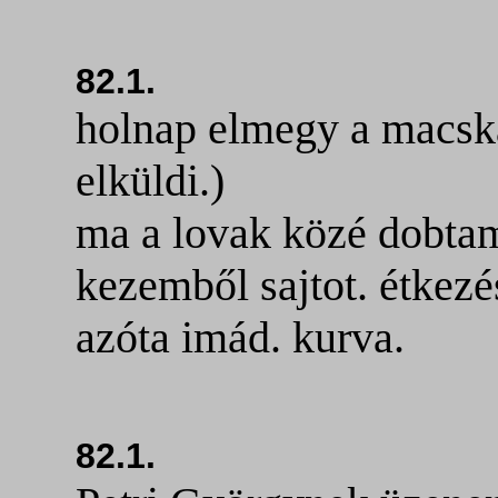
82.1.
holnap elmegy a macska
elküldi.)
ma a lovak közé dobtam
kezemből sajtot. étkezé
azóta imád. kurva.
82.1.