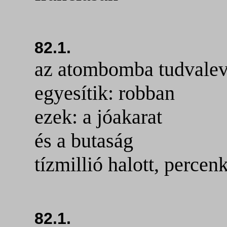
82.1.
az atombomba tudvalevő
egyesítik: robban
ezek: a jóakarat
és a butaság
tízmillió halott, percen
82.1.