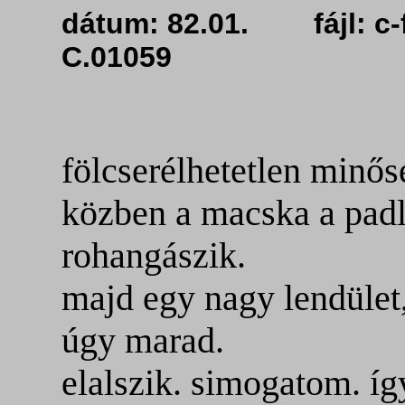
dátum: 82.01. fájl: 
C.01059
fölcserélhetetlen minő
közben a macska a padl
rohangászik.
majd egy nagy lendület
úgy marad.
elalszik. simogatom. í