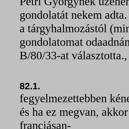
Petri Györgynek üzenem
gondolatát nekem adta.
a tárgyhalmozástól (min
gondolatomat odaadnám
B/80/33-at választotta.,
82.1.
fegyelmezettebben kéne
és ha ez megvan, akkor
franciásan-