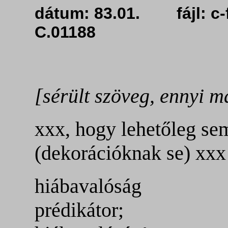
dátum: 83.01. fájl: 
C.01188
[sérült szöveg, ennyi m
xxx, hogy lehetőleg sem
(dekorációknak se) xxx
hiábavalóság
prédikátor;