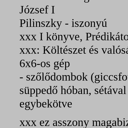
József I
Pilinszky - iszonyú
xxx I könyve, Prédikát
xxx: Költészet és valósá
6x6-os gép
- szőlődombok (giccsfo
süppedő hóban, sétával
egybekötve
xxx ez asszony magabi