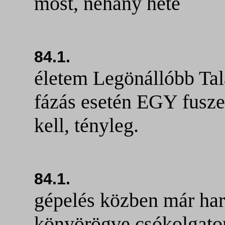
most, néhány hete
84.1.
életem Legönállóbb Tal
fázás esetén EGY fuszek
kell, tényleg.
84.1.
gépelés közben már ha
könyörögve csókolgato