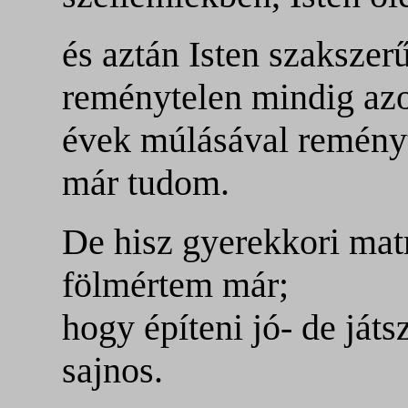
és aztán Isten szakszer
reménytelen mindig azo
évek múlásával remény
már tudom.
De hisz gyerekkori matr
fölmértem már;
hogy építeni jó- de ját
sajnos.