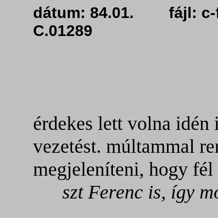
dátum: 84.01. fájl: 
C.01289
érdekes lett volna idén 
vezetést. múltammal re
megjeleníteni, hogy fél l
szt Ferenc is, így mo