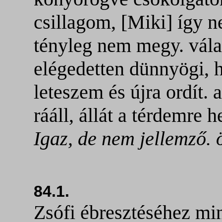
csillagom, [Miki] így n
tényleg nem megy. vála
elégedetten dünnyögi
leteszem és újra ordít. 
rááll, állát a térdemre h
Igaz, de nem jellemző. ö
84.1.
Zsófi ébresztéséhez mi