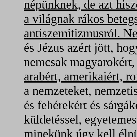
népünknek, de azt his
a világnak rákos beteg
antiszemitizmusról. N
és Jézus azért jött, ho
nemcsak magyarokért
arabért, amerikaiért, 
a nemzeteket, nemzetis
és fehérekért és sárgá
küldetéssel, egyetemes
minekünk úgy kell élnü