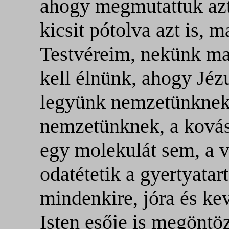
ahogy megmutattuk azt
kicsit pótolva azt is, m
Testvéreim, nekünk ma
kell élnünk, ahogy Jéz
legyünk nemzetünknek,
nemzetünknek, a kovás
egy molekulát sem, a 
odatétetik a gyertyatart
mindenkire, jóra és kev
Isten esője is megönt