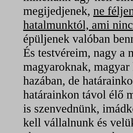
megijedjenek,
ne félje
hatalmunktól, ami ninc
épüljenek valóban benn
És testvéreim, nagy a 
magyaroknak, magyar k
hazában, de határainkon
határainkon távol élő
is szenvednünk, imádko
kell vállalnunk és velü