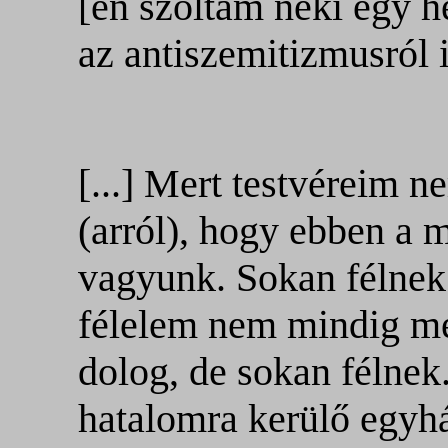
[én szóltam neki egy hé
az antiszemitizmusról 
[...] Mert testvéreim 
(arról), hogy ebben a
vagyunk. Sokan félnek
félelem nem mindig me
dolog, de sokan félnek
hatalomra kerülő egyh