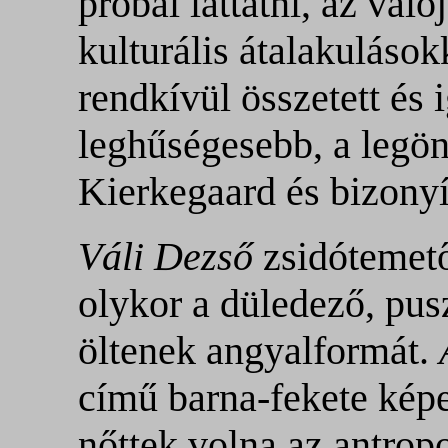
próbál láttatni, az va
kulturális átalakulások
rendkívül összetett és
leghűségesebb, a legön
Kierkegaard és bizonyí
Váli Dezső
zsidótemető
olykor a düledező, pusz
öltenek angyalformát.
című barna-fekete kép
nőttek volna az antro