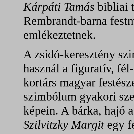
Kárpáti Tamás
bibliai 
Rembrandt-barna fest
emlékeztetnek.
A zsidó-keresztény sz
használ a figuratív, fél
kortárs magyar festésze
szimbólum gyakori sz
képein. A bárka, hajó 
Szilvitzky Margit
egy f