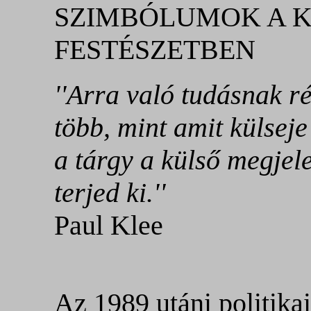
SZIMBÓLUMOK A 
FESTÉSZETBEN
''Arra való tudásnak r
több, mint amit külsej
a tárgy a külső megjel
terjed ki.''
Paul Klee
Az 1989 utáni politikai