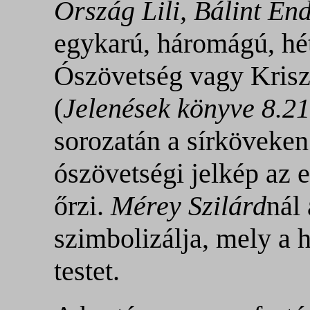
Ország Lili, Bálint En
egykarú, háromágú, hét
Ószövetség vagy Krisztu
(
Jelenések könyve 8.21
sorozatán a sírköveken 
ószövetségi jelkép az e
őrzi.
Mérey Szilárd
nál 
szimbolizálja, mely a h
testet.