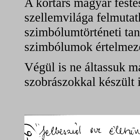
A kortárs magyar festés
szellemvilága felmutat
szimbólumtörténeti ta
szimbólumok értelmezé
Végül is ne áltassuk m
szobrászokkal készült i