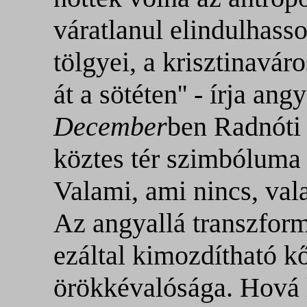
váratlanul elindulhas
tölgyei, a krisztinavár
át a sötéten'' - írja an
December
ben Radnóti 
köztes tér szimbóluma 
Valami, ami nincs, val
Az angyallá transzfor
ezáltal kimozdítható k
örökkévalósága. Hová l