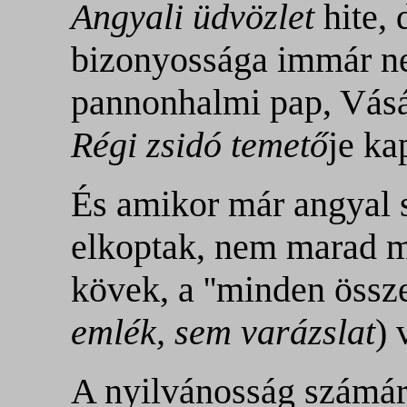
Angyali üdvözlet
hite, 
bizonyossága immár nem
pannonhalmi pap, Vásá
Régi zsidó temető
je ka
És amikor már angyal 
elkoptak, nem marad má
kövek, a ''minden össz
emlék, sem varázslat
) 
A nyilvánosság számár