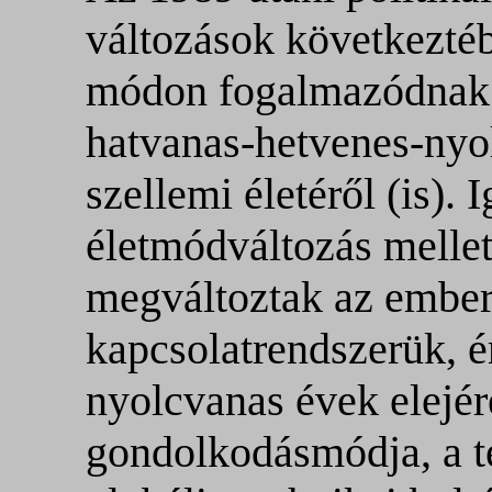
változások következt
módon fogalmazódnak 
hatvanas-hetvenes-nyo
szellemi életéről (is).
életmódváltozás mellet
megváltoztak az ember
kapcsolatrendszerük, ér
nyolcvanas évek elejére 
gondolkodásmódja, a tec