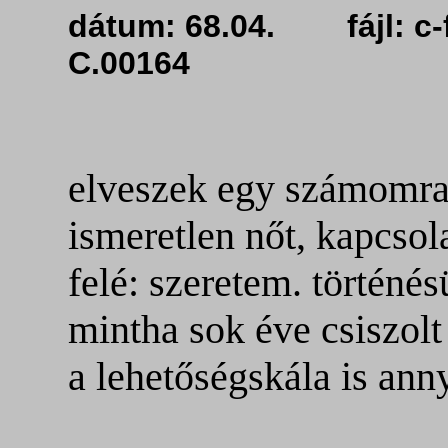
dátum: 68.04. fájl:
C.00164
elveszek egy számomra
ismeretlen nőt, kapcso
felé: szeretem. történé
mintha sok éve csiszolt
a lehetőségskála is ann