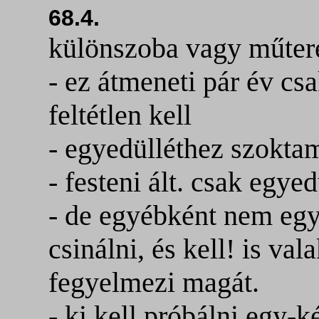
68.4.
különszoba vagy műte
- ez átmeneti pár év cs
feltétlen kell
- egyedülléthez szoktam
- festeni ált. csak egyed
- de egyébként nem egy
csinálni, és kell! is val
fegyelmezi magát.
- ki kell próbálni egy-