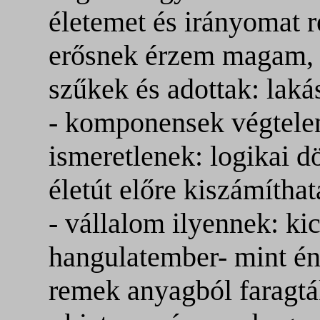
életemet és irányomat r
erősnek érzem magam, a 
szűkek és adottak: laká
- komponensek végtele
ismeretlenek: logikai d
életút előre kiszámíthat
- vállalom ilyennek: ki
hangulatember- mint én
remek anyagból faragt