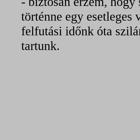
- biztosan érzem, hog
történne egy esetleges v
felfutási időnk óta szil
tartunk.