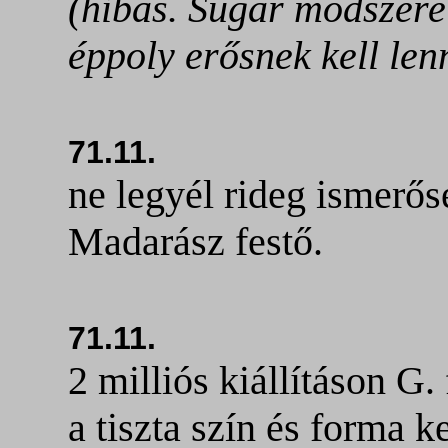
(hibás. Sugár módszere
éppoly erősnek kell len
71.11.
ne legyél rideg ismerős
Madarász festő.
71.11.
2 milliós kiállításon G.
a tiszta szín és forma 