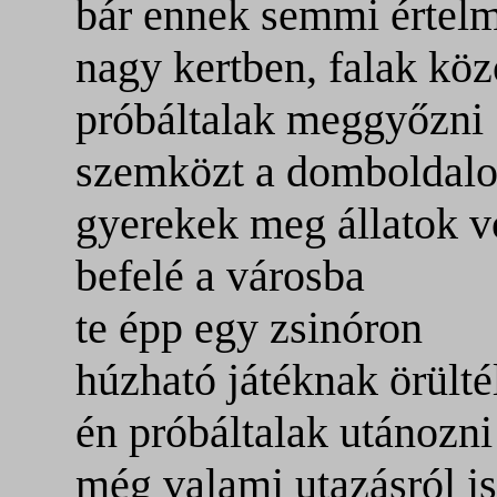
bár ennek semmi értelm
nagy kertben, falak köz
próbáltalak meggyőzni
szemközt a domboldal
gyerekek meg állatok v
befelé a városba
te épp egy zsinóron
húzható játéknak örülté
én próbáltalak utánozn
még valami utazásról is