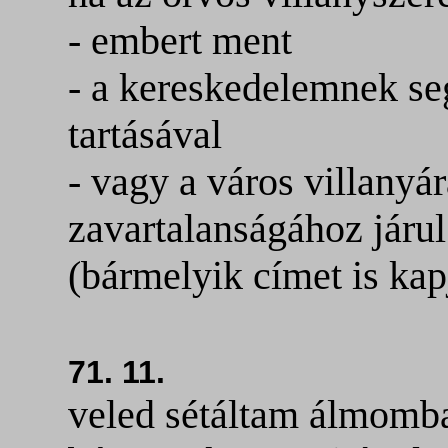
- embert ment
- a kereskedelemnek s
tartásával
- vagy a város villanyá
zavartalanságához járul
(bármelyik címet is ka
71. 11.
veled sétáltam álmomba