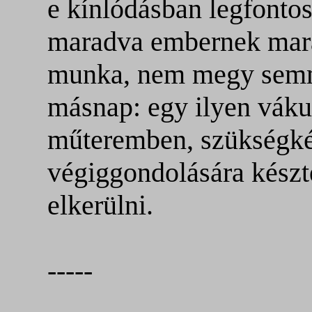
e kínlódásban legfonto
maradva embernek mara
munka, nem megy sem
másnap: egy ilyen vák
műteremben, szükségk
végiggondolására készt
elkerülni.
-----