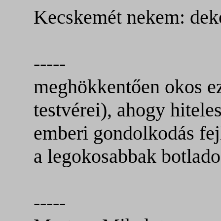
Kecskemét nekem: deko
-----
meghökkentően okos ez
testvérei), ahogy hitele
emberi gondolkodás fej
a legokosabbak botlado
-----