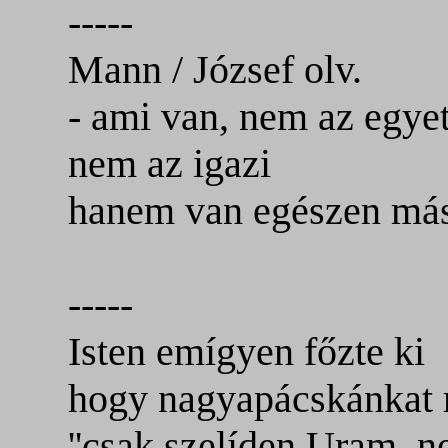
-----
Mann / József olv.
- ami van, nem az egyet
nem az igazi
hanem van egészen más
-----
Isten emígyen főzte ki
hogy nagyapácskánkat 
''csak szelíden Uram, n