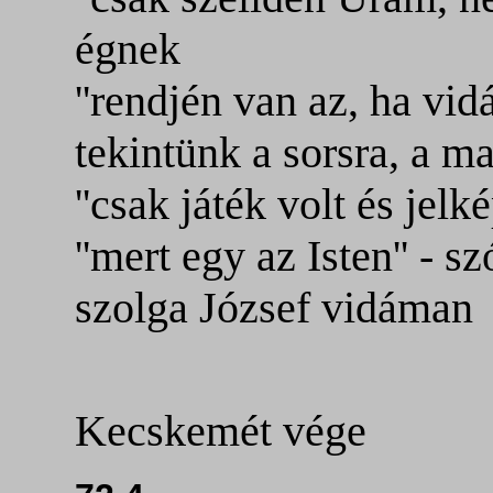
égnek
''rendjén van az, ha v
tekintünk a sorsra, a ma
''csak játék volt és jelk
''mert egy az Isten'' - s
szolga József vidáman
Kecskemét vége