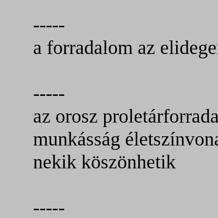
-----
a forradalom az elidege
-----
az orosz proletárforrad
munkásság életszínvonal
nekik köszönhetik
-----