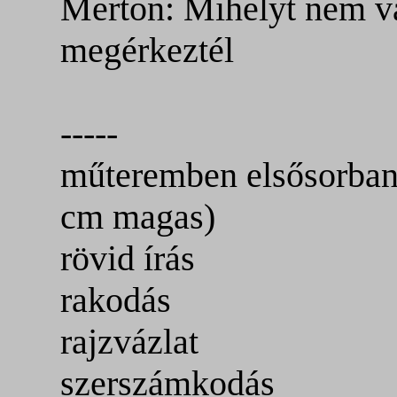
Merton: Mihelyt nem vá
megérkeztél
-----
műteremben elsősorban 
cm magas)
rövid írás
rakodás
rajzvázlat
szerszámkodás