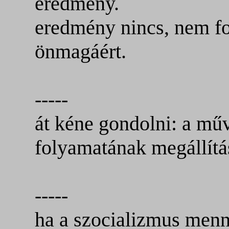
eredmény.
eredmény nincs, nem fon
önmagáért.
-----
át kéne gondolni: a műv
folyamatának megállít
-----
ha a szocializmus menn