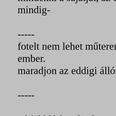
mindig-
-----
fotelt nem lehet műtere
ember.
maradjon az eddigi áll
-----