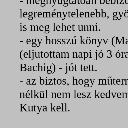
- megnyugtatóan bebizo
legreménytelenebb, gyö
is meg lehet unni.
- egy hosszú könyv (Man
(eljutottam napi jó 3 ór
Bachig) - jót tett.
- az biztos, hogy műter
nélkül nem lesz kedvem
Kutya kell.