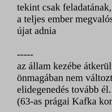
tekint csak feladatának
a teljes ember megvalós
újat adnia
-----
az állam kezébe átkerül
önmagában nem változt
elidegenedés tovább él.
(63-as prágai Kafka ko