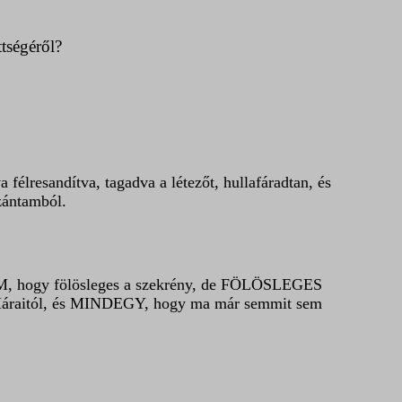
tségéről?
élresandítva, tagadva a létezőt, hullafáradtan, és
szántamból.
UDOM, hogy fölösleges a szekrény, de FÖLÖSLEGES
 Máraitól, és MINDEGY, hogy ma már semmit sem