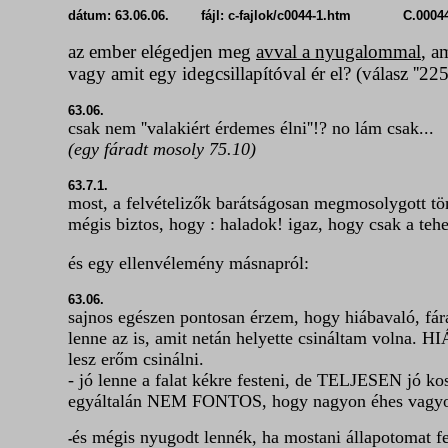
dátum: 63.06.06. fájl: c-fajlok/c0044-1.htm C.0004
az ember elégedjen meg
avval a nyugalommal
, a
vagy amit egy idegcsillapítóval ér el? (válasz ''225
63.06.
csak nem ''valakiért érdemes élni''!? no lám csak...
(egy fáradt mosoly 75.10)
63.7.1.
most, a felvételizők barátságosan megmosolygott töm
mégis biztos, hogy : haladok! igaz, hogy csak a tehe
és egy ellenvélemény másnapról:
63.06.
sajnos egészen pontosan érzem, hogy hiábavaló, f
lenne az is, amit netán helyette csináltam voln
lesz erőm csinálni.
- jó lenne a falat kékre festeni, de TELJESEN jó ko
egyáltalán NEM FONTOS, hogy nagyon éhes vagyok, 
és mégis nyugodt lennék, ha mostani állapotomat f
-