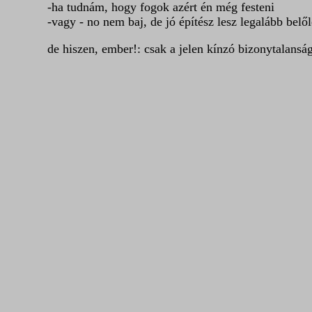
-ha tudnám, hogy fogok azért én még festeni
-vagy - no nem baj, de jó építész lesz legalább belő
de hiszen, ember!: csak a jelen kínzó bizonytalansá