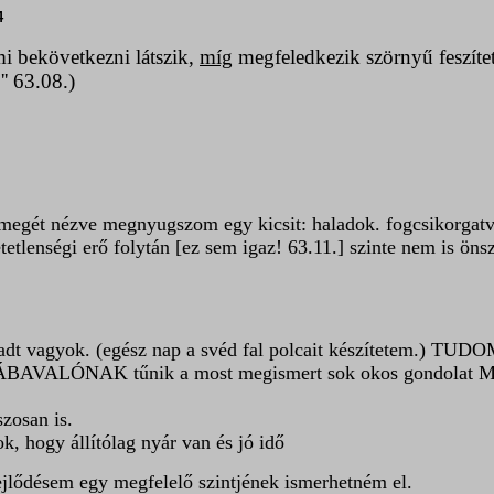
4
mi bekövetkezni látszik,
míg
megfeledkezik szörnyű feszítet
'' 63.08.)
egét nézve megnyugszom egy kicsit: haladok. fogcsikorgatva f
tetlenségi erő folytán [ez sem igaz! 63.11.] szinte nem is ön
áradt vagyok. (egész nap a svéd fal polcait készítetem.) T
a. HIÁBAVALÓNAK tűnik a most megismert sok okos gondolat
szosan is.
hogy állítólag nyár van és jó idő
ejlődésem egy megfelelő szintjének ismerhetném el.