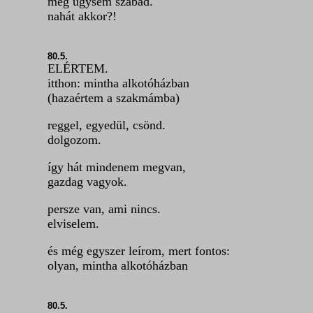
meg úgysem szabad.
nahát akkor?!
80.5.
ELÉRTEM.
itthon: mintha alkotóházban
(hazaértem a szakmámba)
reggel, egyedül, csönd.
dolgozom.
így hát mindenem megvan,
gazdag vagyok.
persze van, ami nincs.
elviselem.
és még egyszer leírom, mert fontos:
olyan, mintha alkotóházban
80.5.