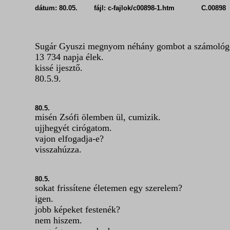
dátum: 80.05. fájl: c-fajlok/c00898-1.htm C.00898
Sugár Gyuszi megnyom néhány gombot a számológ
13 734 napja élek.
kissé ijesztő.
80.5.9.
80.5.
misén Zsófi ölemben ül, cumizik.
ujjhegyét cirógatom.
vajon elfogadja-e?
visszahúzza.
80.5.
sokat frissítene életemen egy szerelem?
igen.
jobb képeket festenék?
nem hiszem.