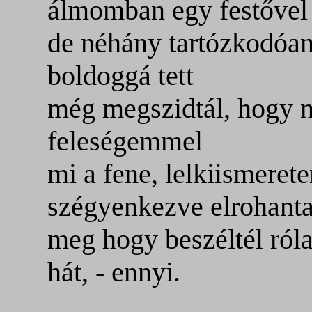
álmomban egy festővel 
de néhány tartózkodóa
boldoggá tett
még megszidtál, hogy 
feleségemmel
mi a fene, lelkiismeret
szégyenkezve elrohanta
meg hogy beszéltél ról
hát, - ennyi.