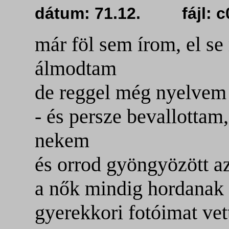
dátum: 71.12. fájl: 
már föl sem írom, el s
álmodtam
de reggel még nyelvem a
- és persze bevallotta
nekem
és orrod gyöngyözött az
a nők mindig hordanak
gyerekkori fotóimat vet