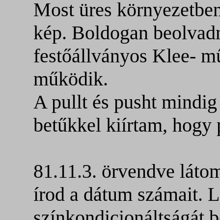
Most üres környezetben
kép. Boldogan beolvadn
festőállványos Klee- 
működik.
A pullt és pusht mindi
betűkkel kiírtam, hogy 
81.11.3. örvendve láto
írod a dátum számait. 
színkondicionáltságát 