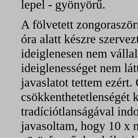
lepel - gyönyörű.
A fölvetett zongoraszörn
óra alatt készre szerve
ideiglenesen nem válla
ideiglenességet nem lá
javaslatot tettem ezért
csökkenthetetlenségét k
tradíciótlanságával ind
javasoltam, hogy 10 x m