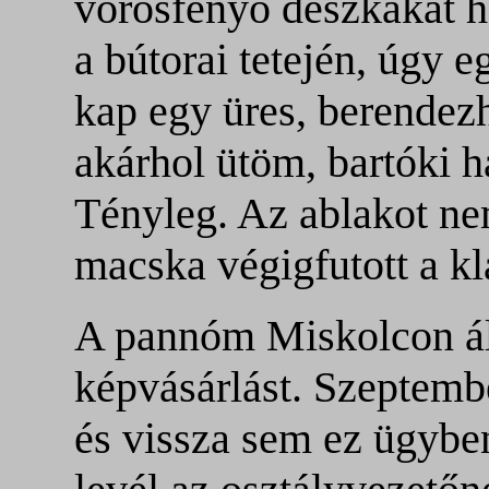
vörösfenyő deszkákat h
a bútorai tetején, úgy 
kap egy üres, berendez
akárhol ütöm, bartóki h
Tényleg. Az ablakot nem
macska végigfutott a kl
A pannóm Miskolcon áll
képvásárlást. Szeptembe
és vissza sem ez ügybe