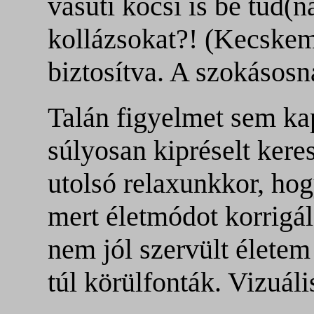
vasúti kocsi is be tud(n
kollázsokat?! (Kecskem
biztosítva. A szokásosn
Talán figyelmet sem ka
súlyosan kipréselt ker
utolsó relaxunkkor, ho
mert életmódot korrigál
nem jól szervült élete
túl körülfonták. Vizuáli