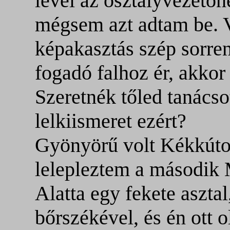
levél az osztályvezetőn
mégsem azt adtam be. V
képakasztás szép sorre
fogadó falhoz ér, akko
Szeretnék tőled tanácsot
lelkiismeret ezért?
Gyönyörű volt Kékkúto
lelepleztem a máso
Alatta egy fekete asztal
bőrszékével, és én ott 