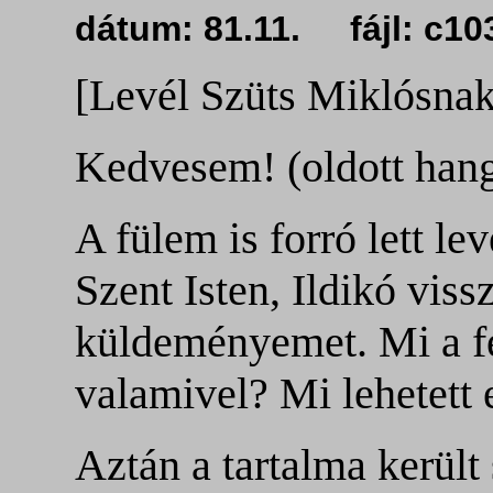
dátum: 81.11. fájl: c1
[Levél Szüts Miklósnak
Kedvesem! (oldott hang
A fülem is forró lett le
Szent Isten, Ildikó viss
küldeményemet. Mi a fe
valamivel? Mi lehetett
Aztán a tartalma került