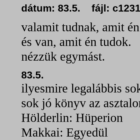
dátum: 83.5. fájl: c12
valamit tudnak, amit é
és van, amit én tudok.
nézzük egymást.
83.5.
ilyesmire legalábbis s
sok jó könyv az asztal
Hölderlin: Hüperion
Makkai: Egyedül