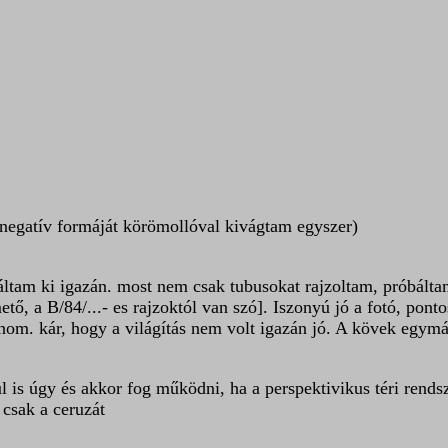
d negatív formáját körömollóval kivágtam egyszer)
am ki igazán. most nem csak tubusokat rajzoltam, próbáltam a
tő, a B/84/...- es rajzoktól van szó]. Iszonyú jó a fotó, pont
nom. kár, hogy a világítás nem volt igazán jó. A kövek egymás
ül is úgy és akkor fog működni, ha a perspektivikus téri rends
 csak a ceruzát