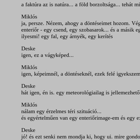
a faktúra az is natúra... a föld borzoltsága... tehát mi
Miklós
ja, persze. Nézem, ahogy a döntéseimet hozom. Végü
enteriőr - egy csend, egy szobasarok... és a másik e
ilyesmi! egy fal, egy árnyék, egy kerítés
Deske
igen, ez a vágyképed...
Miklós
igen, képeimnél, a döntéseknél, ezek felé igyekszem
Deske
hát igen, én is. egy meteorológiailag is jellemezhet
Miklós
nálam egy érzelmes téri szituáció...
és egyértelműen van egy enteriőrimage-em és egy e
Deske
jó! és ezt senki nem mondja ki, hogy ui. mire gond