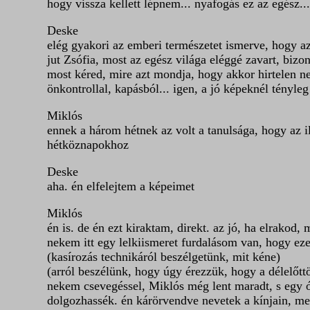
hogy vissza kellett lépnem... nyafogás ez az egész..
Deske
elég gyakori az emberi természetet ismerve, hogy a
jut Zsófia, most az egész világa eléggé zavart, biz
most kéred, mire azt mondja, hogy akkor hirtelen nem
önkontrollal, kapásból... igen, a jó képeknél tényle
Miklós
ennek a három hétnek az volt a tanulsága, hogy az i
hétköznapokhoz
Deske
aha. én elfelejtem a képeimet
Miklós
én is. de én ezt kiraktam, direkt. az jó, ha elrakod
nekem itt egy lelkiismeret furdalásom van, hogy ezek
(kasírozás technikáról beszélgetünk, mit kéne)
(arról beszélünk, hogy úgy érezzük, hogy a délelőttö
nekem csevegéssel, Miklós még lent maradt, s egy 
dolgozhassék. én kárörvendve nevetek a kínjain, m