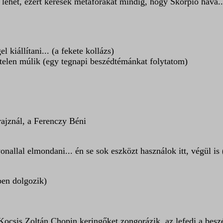
 lehet, ezért keresek metaforákat mindig, hogy Skorpió hava.
kiállítani... (a fekete kollázs)
itelen múlik (egy tegnapi beszédtémánkat folytatom)
ajznál, a Ferenczy Béni
onallal elmondani... én se sok eszközt használok itt, végül is 
ben dolgozik)
 Kocsis Zoltán Chopin keringőket zongorázik, az lefedi a besz