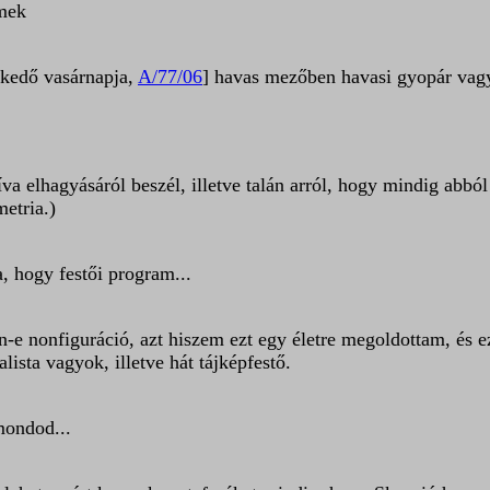
emek
skedő vasárnapja,
A/77/06
] havas mezőben havasi gyopár vagy
íva elhagyásáról beszél, illetve talán arról, hogy mindig abból 
metria.)
, hogy festői program...
e nonfiguráció, azt hiszem ezt egy életre megoldottam, és e
lista vagyok, illetve hát tájképfestő.
mondod...