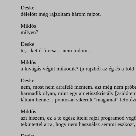
Deske
délelőtt még rajzoltam három rajzot.
Miklós
milyen?
Deske
te,.. kettő furcsa... nem tudom...
Miklós
a kivágás végül működik? (a rajzból az ég és a föl
Deske
nem, most nem arrafelé mentem. azt még nem próbált
harmadik olyan, mint egy ametisztkristály [zsidóteme
láttam benne... pontosan sikerült "magamat" lefotóz
Miklós
azt hiszem, ez a te egész itteni rajzi programod vég
tekintettel arra, hogy nem használsz semmi eszközt,