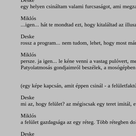
Deske
egy helyen csináltam valami furcsaságot, ami megza
Miklós
...igen... hát te mondtad ezt, hogy kitaláltad az illu
Deske
rossz a program... nem tudom, lehet, hogy most má
Miklós
persze. ja igen... le kéne venni a vastag pulóvert, m
Patyolatmosás gondjaimról beszélek, a mosógépben k
(egy képe kapcsán, amit éppen csinál - a felületfaktú
Deske
mi az, hogy felület? az mégiscsak egy teret imitál, e
Miklós
a felület gazdagsága az egy réteg. Több rétegben dolg
Deske