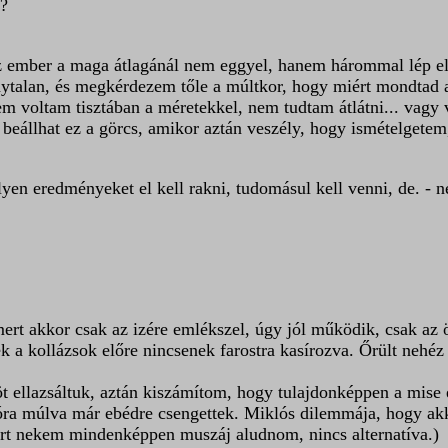
.?
z ember a maga átlagánál nem eggyel, hanem hárommal lép elő
onytalan, és megkérdezem tőle a múltkor, hogy miért mondtad a
 voltam tisztában a méretekkel, nem tudtam átlátni... vagy va
g beállhat ez a görcs, amikor aztán veszély, hogy ismételgetem
lyen eredményeket el kell rakni, tudomásul kell venni, de. - 
, mert akkor csak az izére emlékszel, úgy jól működik, csak az
 a kollázsok előre nincsenek farostra kasírozva. Őrült nehéz 
t ellazsáltuk, aztán kiszámítom, hogy tulajdonképpen a mise é
óra múlva már ebédre csengettek. Miklós dilemmája, hogy akk
ert nekem mindenképpen muszáj aludnom, nincs alternatíva.)