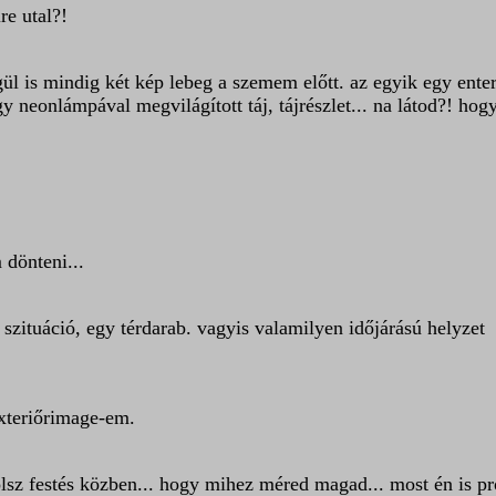
re utal?!
l is mindig két kép lebeg a szemem előtt. az egyik egy ente
gy neonlámpával megvilágított táj, tájrészlet... na látod?! ho
 dönteni...
ő szituáció, egy térdarab. vagyis valamilyen időjárású helyzet
xteriőrimage-em.
olsz festés közben... hogy mihez méred magad... most én is p