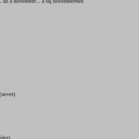
.. az a november... a táj novemberben
(nevet)
édet)