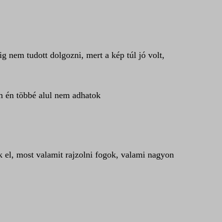
ig nem tudott dolgozni, mert a kép túl jó volt,
m én többé alul nem adhatok
k el, most valamit rajzolni fogok, valami nagyon