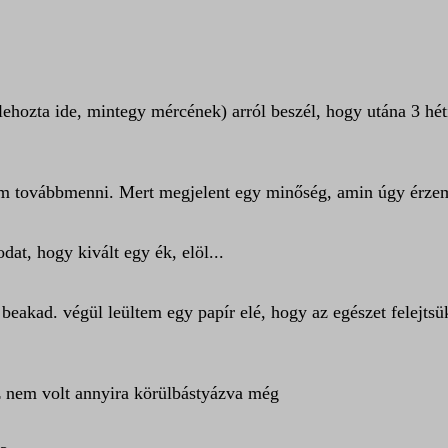
 lehozta ide, mintegy mércének) arról beszél, hogy utána 3 hét
tam továbbmenni. Mert megjelent egy minőség, amin úgy érze
dat, hogy kivált egy ék, elöl...
 beakad. végül leültem egy papír elé, hogy az egészet felejtsü
az nem volt annyira körülbástyázva még