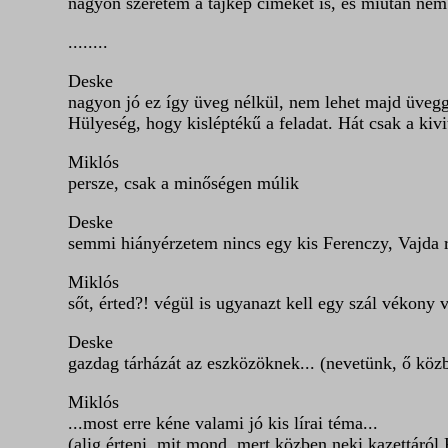
nagyon szeretem a tájkép címeket is, és miután nem
........
Deske
nagyon jó ez így üveg nélkül, nem lehet majd üveggel 
Hülyeség, hogy kisléptékű a feladat. Hát csak a kiv
Miklós
persze, csak a minőségen múlik
Deske
semmi hiányérzetem nincs egy kis Ferenczy, Vajda r
Miklós
sőt, érted?! végül is ugyanazt kell egy szál vékony v
Deske
gazdag tárházát az eszközöknek... (nevetünk, ő köz
Miklós
...most erre kéne valami jó kis lírai téma...
(alig érteni, mit mond, mert közben neki kazettáról