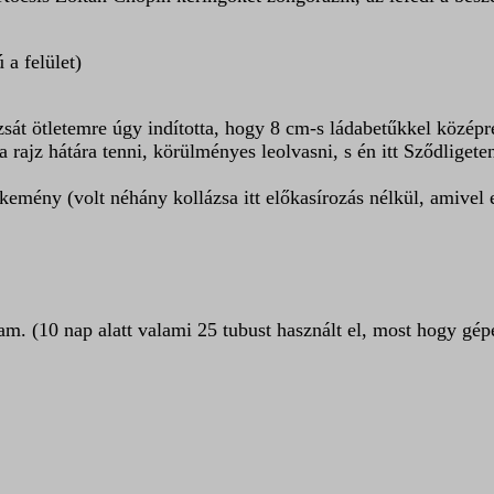
 a felület)
sát ötletemre úgy indította, hogy 8 cm-s ládabetűkkel középre 
ajz hátára tenni, körülményes leolvasni, s én itt Sződligeten
g kemény (volt néhány kollázsa itt előkasírozás nélkül, amivel 
m. (10 nap alatt valami 25 tubust használt el, most hogy gépe