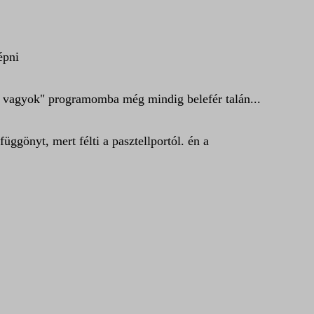
épni
n vagyok" programomba még mindig belefér talán...
függönyt, mert félti a pasztellportól. én a