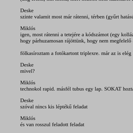
Deske
szinte valamit most már rátenni, térben (gyűrt hatású
Miklós
igen, most rátenni a tetejére a kódszámot (egy kolláz
hogy párhuzamosan rájöttünk, hogy nem megfelelő a r
fölkasíroztam a fotókartont triplexre. már az is elé
Deske
mivel?
Miklós
technokol rapid. másfél tubus egy lap. SOKAT hozta
Deske
szóval nincs kis léptékű feladat
Miklós
és van rosszul feladott feladat