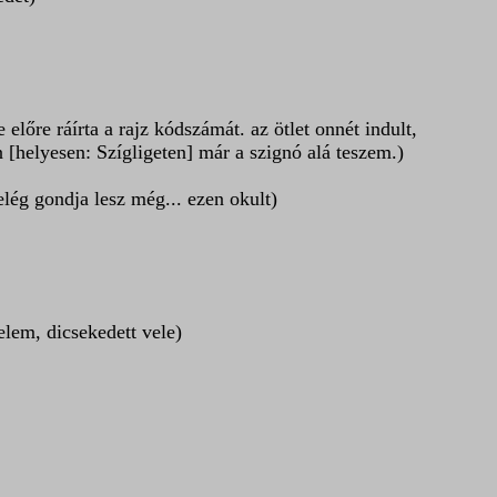
előre ráírta a rajz kódszámát. az ötlet onnét indult,
 [helyesen: Szígligeten] már a szignó alá teszem.)
elég gondja lesz még... ezen okult)
lem, dicsekedett vele)