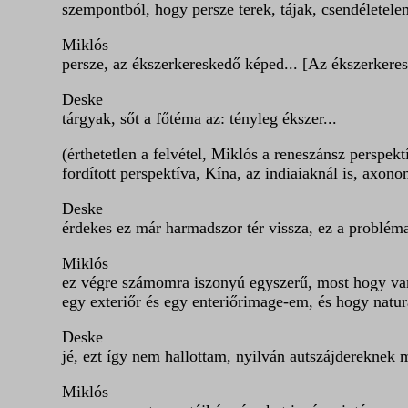
szempontból, hogy persze terek, tájak, csendéletel
Miklós
persze, az ékszerkereskedő képed... [Az ékszerkere
Deske
tárgyak, sőt a főtéma az: tényleg ékszer...
(érthetetlen a felvétel, Miklós a reneszánsz perspekt
fordított perspektíva, Kína, az indiaiaknál is, axono
Deske
érdekes ez már harmadszor tér vissza, ez a probléma
Miklós
ez végre számomra iszonyú egyszerű, most hogy van-
egy exteriőr és egy enteriőrimage-em, és hogy natura
Deske
jé, ezt így nem hallottam, nyilván autszájdereknek 
Miklós