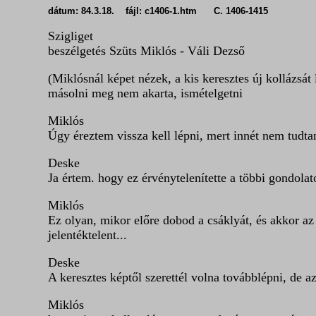
dátum: 84.3.18. fájl: c1406-1.htm C. 1406-1415
Szigliget
beszélgetés Szüts Miklós - Váli Dezső
(Miklósnál képet nézek, a kis keresztes új kollázsát
másolni meg nem akarta, ismételgetni
Miklós
Úgy éreztem vissza kell lépni, mert innét nem tud
Deske
Ja értem. hogy ez érvénytelenítette a többi gondolato
Miklós
Ez olyan, mikor előre dobod a csáklyát, és akkor az
jelentéktelent...
Deske
A keresztes képtől szerettél volna továbblépni, de 
Miklós