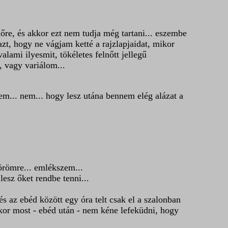
re, és akkor ezt nem tudja még tartani... eszembe
zt, hogy ne vágjam ketté a rajzlapjaidat, mikor
lami ilyesmit, tökéletes felnőtt jellegű
, vagy variálom...
nem... nem... hogy lesz utána bennem elég alázat a
 örömre... emlékszem...
lesz őket rendbe tenni...
s az ebéd között egy óra telt csak el a szalonban
or most - ebéd után - nem kéne lefeküdni, hogy