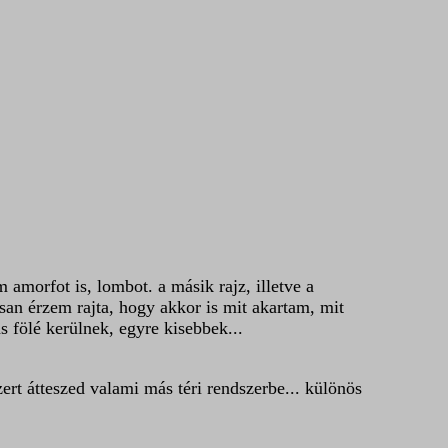
morfot is, lombot. a másik rajz, illetve a
osan érzem rajta, hogy akkor is mit akartam, mit
 fölé kerülnek, egyre kisebbek...
zert átteszed valami más téri rendszerbe... különös