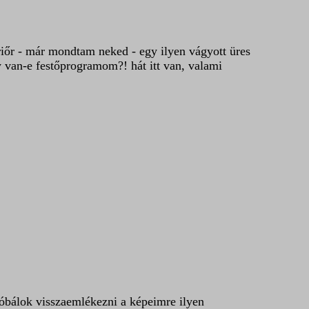
riőr - már mondtam neked - egy ilyen vágyott üres
gy van-e festőprogramom?! hát itt van, valami
róbálok visszaemlékezni a képeimre ilyen