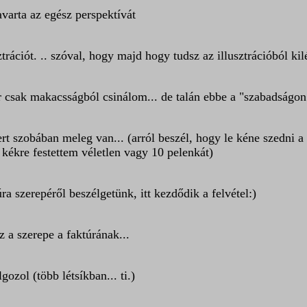
varta az egész perspektívát
sztrációt. .. szóval, hogy majd hogy tudsz az illusztrációból kil
r csak makacsságból csinálom... de talán ebbe a "szabadságo
ert szobában meleg van... (arról beszél, hogy le kéne szedni a 
ékre festettem véletlen vagy 10 pelenkát)
ra szerepéről beszélgetünk, itt kezdődik a felvétel:)
z a szerepe a faktúrának...
ozol (több létsíkban... ti.)