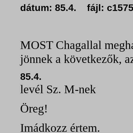
dátum: 85.4. fájl: c15
MOST Chagallal meghal
jönnek a következők, a
85.4.
levél Sz. M-nek
Öreg!
Imádkozz értem.