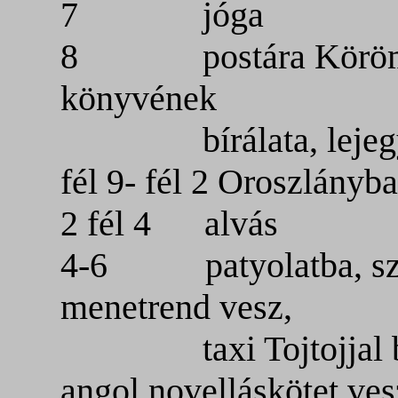
7 jóga
8 postára Körömbe 
könyvének
bírálata, lejegyze
fél 9- fél 2 Oroszlányba
2 fél 4 alvás
4-6 patyolatba, sze
menetrend vesz,
taxi Tojtojjal belv
angol novelláskötet ves