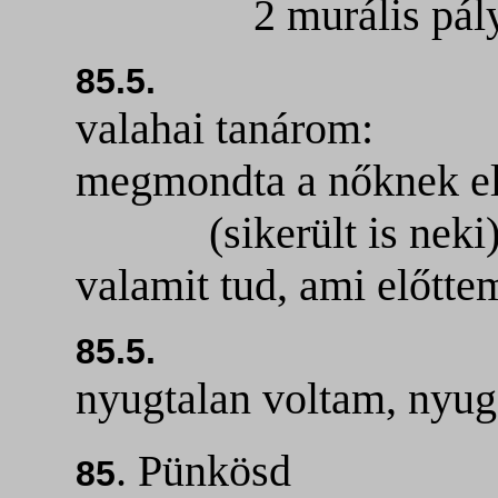
2 murális pályáza
85.5.
valahai tanárom:
megmondta a nőknek elő
(sikerült is neki
valamit tud, ami előttem
85.5.
nyugtalan voltam, nyug
. Pünkösd
85