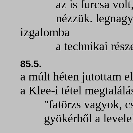
az is furcsa volt, h
nézzük. legnagyobb 
izgalomba
a technikai része 
85.5.
a múlt héten jutottam el
a Klee-i tétel megtalál
"fatörzs vagyok, csa
gyökérből a levelek 