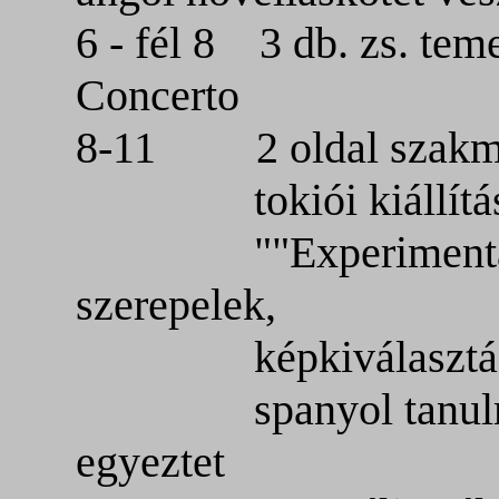
6 - fél 8 3 db. zs. tem
Concerto
8-11 2 oldal szakmai 
tokiói kiállítás ké
""Experimental Art
szerepelek,
képkiválasztá
spanyol tanulmányú
egyeztet