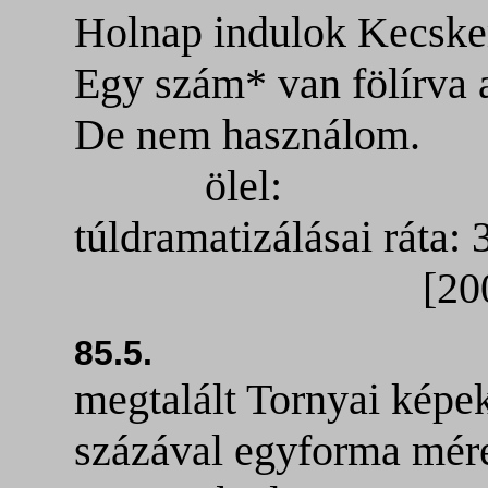
Holnap indulok Kecske
Egy szám* van fölírva 
De nem használom.
ölel:
túldramatizálásai ráta:
[2006: * te
85.5.
megtalált Tornyai képe
százával egyforma mére