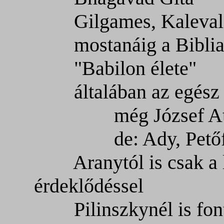
Gilgames, Kaleval
mostanáig a Biblia 
"Babilon élete"
általában az egész l
még József Attil
de: Ady, Petőf
Aranytól is csak a l
érdeklődéssel
Pilinszkynél is fonto