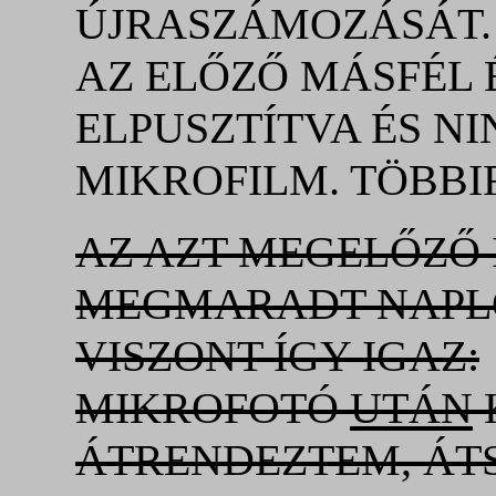
ÚJRASZÁMOZÁSÁT.
AZ ELŐZŐ MÁSFÉL É
ELPUSZTÍTVA ÉS N
MIKROFILM. TÖBBI
AZ AZT MEGELŐZŐ 
MEGMARADT NAPL
VISZONT ÍGY IGAZ:
MIKROFOTÓ
UTÁN
ÁTRENDEZTEM, Á