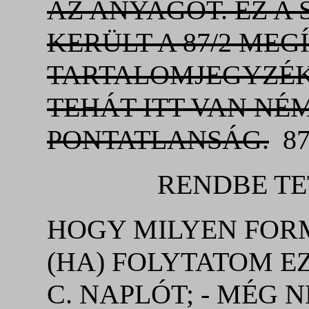
AZ ANYAGOT. EZ A
KERÜLT A 87/2 MEG
TARTALOMJEGYZÉK
TEHÁT ITT VAN NÉM
PONTATLANSÁG.
87
RENDBE TETTE
HOGY MILYEN FO
(HA) FOLYTATOM EZ
C. NAPLÓT; - MÉG 