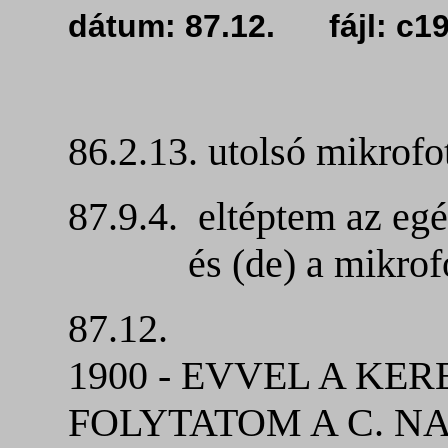
dátum: 87.12. fájl: c
86.2.13. utolsó mikrofo
87.9.4. eltéptem az egé
és (de) a mikrofot
87.12.
1900 - EVVEL A K
FOLYTATOM A C. N