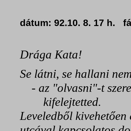
dátum: 92.10. 8. 17 h. 
Drága Kata!
Se látni, se hallani ne
- az "olvasni"-t szer
kifelejtetted.
Leveledből kivehetően 
utcával kapcsolatos do