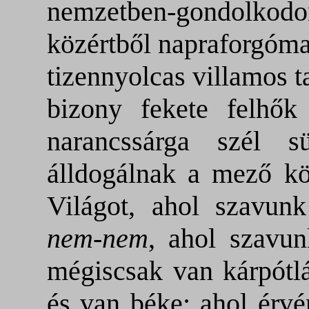
nemzetben-gondolk
közértből napraforgóma
tizennyolcas villamos t
bizony fekete felhők
narancssárga szél s
álldogálnak a mező k
Világot, ahol szavun
nem-nem
, ahol szavun
mégiscsak van kárpótlá
és van béke: ahol érvé