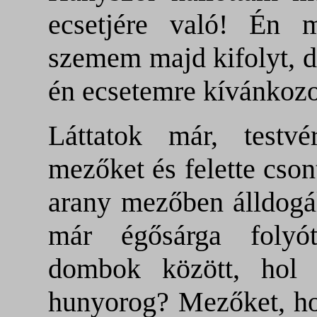
ecsetjére való! Én 
szemem majd kifolyt, d
én ecsetemre kívánkozo
Láttatok már, testvé
mezőket és felette cso
arany mezőben álldogál
már égősárga folyó
dombok között, hol
hunyorog? Mezőket, ho