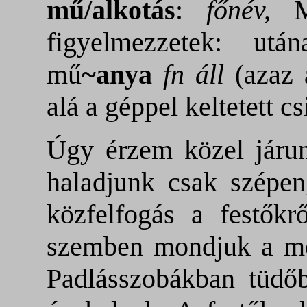
mű/alkotás
:
főnév,
figyelmezzetek: utá
mű
~anya
fn áll
(azaz 
alá a géppel keltetett 
Úgy érzem közel járun
haladjunk csak szépen,
közfelfogás a festőkr
szemben mondjuk a mo
Padlásszobákban tüdőb