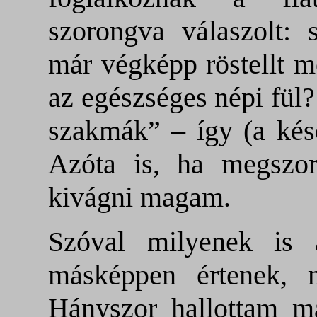
szorongva válaszolt: s
már végképp röstellt m
az egészséges népi fül
szakmák” – így (a késő
Azóta is, ha megszor
kivágni magam.
Szóval milyenek is 
másképpen értenek, 
Hányszor hallottam má