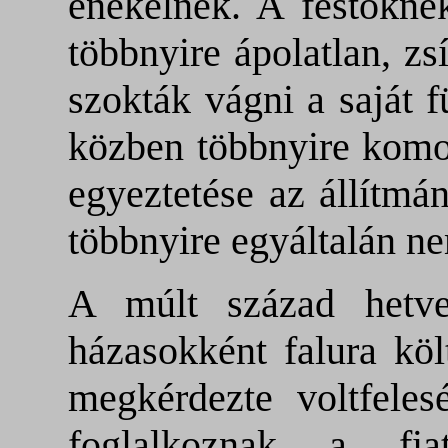
énekelnek. A festőkne
többnyire ápolatlan, zs
szokták vágni a saját f
közben többnyire komo
egyeztetése az állítmá
többnyire egyáltalán n
A múlt század hetve
házasokként falura kö
megkérdezte voltfeles
foglalkoznak a fia