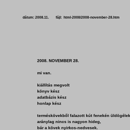
dátum: 2008.11. fájl: html-2008/2008-november-28.htm 
2008. NOVEMBER 28.
mi van.
kiállítás megvolt
könyv kész
adatbázis kész
honlap kész
terméskövekből falazott kút fenekén üldögéle
aránylag nincs is nagyon hideg,
bár a kövek nyirkos-nedvesek.