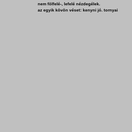
nem fölfelé-, lefelé nézdegélek.
az egyik kövön véset: kenyni jó. tornyai