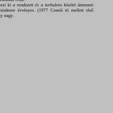
jezi ki
a rendezett és a turbulens közötti
átmeneti
 mindenre érvényes. (1977 Comói tó mellett első
gy nagy.