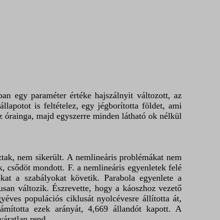
ban egy paraméter értéke hajszálnyit változott, az
állapotot is feltételez, egy jégborította földet, ami
az órainga, majd egyszerre minden látható ok nélkül
oztak, nem sikerült. A nemlineáris problémákat nem
k, csődöt mondott. F. a nemlineáris egyenletek felé
kat a szabályokat követik. Parabola egyenlete a
usan változik. Észrevette, hogy a káoszhoz vezető
ves populációs ciklusát nyolcévesre állította át,
ámította ezek arányát, 4,669 állandót kapott. A
áratlan rend.