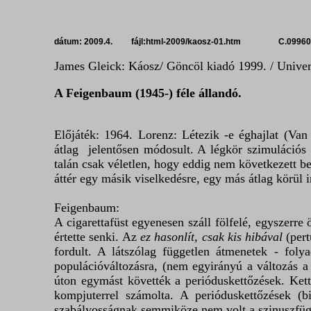
dátum: 2009.4. fájl:html-2009/kaosz-01.htm C.0996
James Gleick: Káosz/ Göncöl kiadó 1999. / Univerza
A Feigenbaum (1945-) féle állandó.
Előjáték: 1964. Lorenz: Létezik -e éghajlat (Van 
átlag jelentősen módosult. A légkör szimuláció
talán csak véletlen, hogy eddig nem következett be
áttér egy másik viselkedésre, egy más átlag körül
Feigenbaum:
A cigarettafüst egyenesen száll fölfelé, egyszerr
értette senki. Az
ez hasonlít, csak kis hibával
(pert
fordult. A látszólag független átmenetek - fol
populációváltozásra, (nem egyirányú a változás a
úton egymást követték a perióduskettőzések. Kett
kompjuterrel számolta. A perióduskettőzések (b
szabályosságnak semmiköze nem volt a szinuszfüg