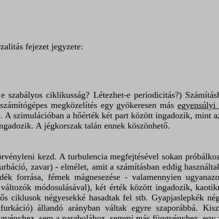
0
litás fejezet jegyzete:
e szabályos ciklikusság? Létezhet-e periodicitás?) Számítás
s számítógépes megközelítés egy gyökeresen más
egyensúlyi
. A szimulációban a hőérték két part között ingadozik, mint 
 ingadozik. A jégkorszak talán ennek köszönhető.
e örvényleni kezd. A turbulencia megfejtésével sokan próbálk
urbáció, zavar) - elmélet, amit a számításban eddig használta
yadék forrása, fémek mágnesezése - valamennyien ugyanazo
 változók módosulásával), két érték között ingadozik, kaotik
ős ciklusok négyesekké hasadtak fel stb. Gyapjaslepkék négyé
ifurkáció) állandó arányban váltak egyre szaporábbá. Kisz
gvényhez, sem a parabolához, semmi más függvényhez, egy v