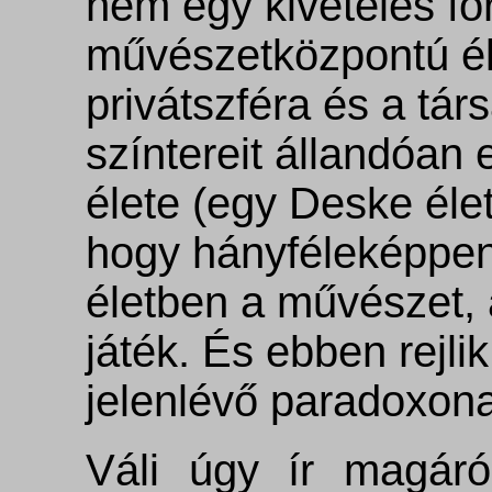
nem egy kivételes 
művészetközpontú él
privátszféra és a tár
színtereit állandóan
élete (egy Deske élet
hogy hányféleképpen
életben a művészet, 
játék. És ebben rejlik
jelenlévő paradoxona
Váli úgy ír magáró