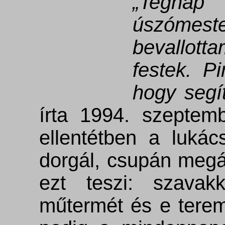
„Tegnap
úszóme
bevallott
festek. P
hogy segít
írta 1994. szeptemb
ellentétben a lukác
dorgál, csupán megál
ezt teszi: szavak
műtermét és e terem 