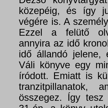
közepéig, és így j
végére is. A személ
Ezzel a felütő ol
annyira az idő krono
idő állandó jelene, 
Váli könyve egy min
íródott. Emiatt is 
tranzitpillanatok, 
összegez. Így tesz