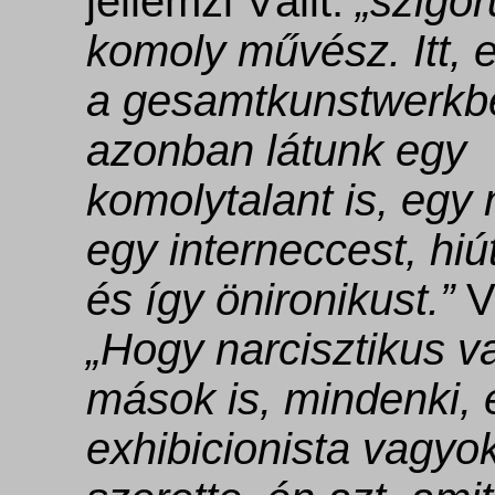
jellemzi Válit:
„szigor
komoly művész. Itt, 
a gesamtkunstwerkb
azonban látunk egy
komolytalant is, egy
egy interneccest, hiút
és így önironikust.”
Vá
„Hogy narcisztikus v
mások is, mindenki, 
exhibicionista vagyo