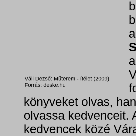
b
b
a
S
a
V
Váli Dezső: Műterem - ítélet (2009)
f
Forrás: deske.hu
könyveket olvas, ha
olvassa kedvenceit. 
kedvencek közé Vár