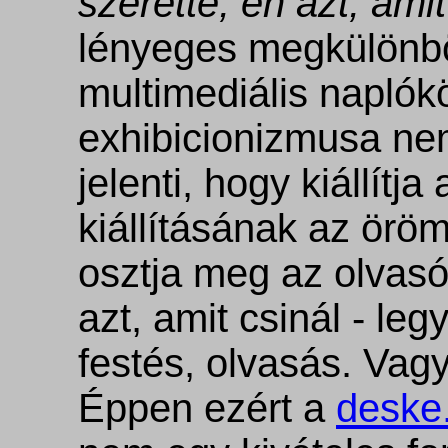
szerette, én azt, amit
lényeges megkülönböz
multimediális naplók
exhibicionizmusa ne
jelenti, hogy kiállítj
kiállításának az öröm
osztja meg az olvasóv
azt, amit csinál - le
festés, olvasás. Vagy
Éppen ezért a
deske