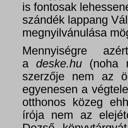
is fontosak lehessen
szándék lappang Vál
megnyilvánulása mög
Mennyiségre azé
a
deske.hu
(noha n
szerzője nem az ö
egyenesen a végtelen
otthonos közeg ehh
írója nem az elejét
Dezső könyvtárgyá