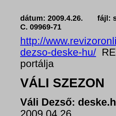
dátum: 2009.4.26. f
C. 09969-71
http://www.revizoronl
dezso-deske-hu/
REV
portálja
VÁLI SZEZON
Váli Dezső: deske.
2009.04.26.