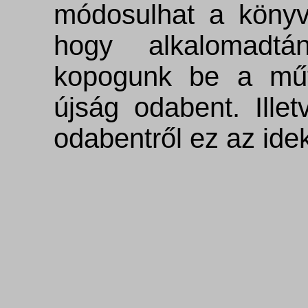
módosulhat a könyvv
hogy alkalomad
kopogunk be a műt
újság odabent. Ille
odabentről ez az idek