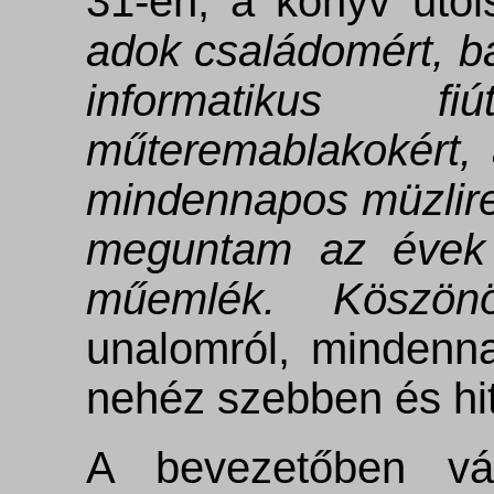
31-én, a könyv uto
adok családomért, ba
informatikus fi
műteremablakokért, 
mindennapos müzlireg
meguntam az évek
műemlék. Köszönö
unalomról, mindenna
nehéz szebben és hi
A bevezetőben váz