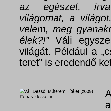
az egészet, írva
világomat, a világo
velem, meg gyanako
élek?!”
Váli egyszer
világát. Például a 
teret” is eredendő ke
A
a