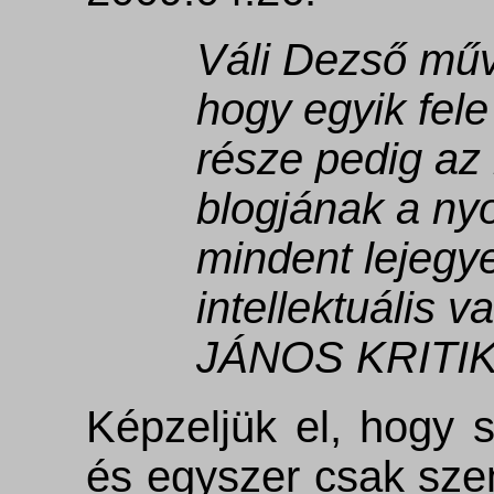
Váli Dezső műv
hogy egyik fele
része pedig az 
blogjának a nyo
mindent lejegy
intellektuális
JÁNOS KRITIK
Képzeljük el, hogy s
és egyszer csak szem