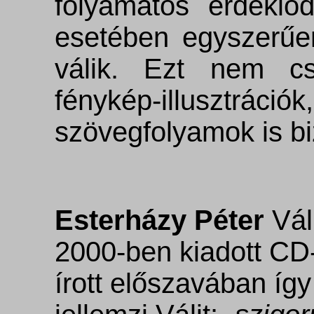
folyamatos érdeklőd
esetében egyszerűen
válik. Ezt nem cs
fénykép-illus
szövegfolyamok is bi
Esterházy Péter
Vál
2000-ben kiadott CD
írott előszavában így