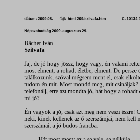
dátum: 2009.08. fájl: html-209/szilvafa.htm C. 10134-
Népszabadság 2009. augusztus 29.
Bächer Iván
Szilvafa
Jaj, de jó hogy jössz, hogy vagy, én valami rette
most elment, a rohadt életbe, elment. De persze
találkozunk, szóval mégsem ment el, csak elköltöz
tudom én mit. Most mondd meg, mit csináljak? 
telefonálj, erre azt mondta jó, hát hogy a rohadt 
mi jó?
Én vagyok a jó, csak azt meg nem veszi észre! 
neki, kinek kellenek az ő szerszámjai, nem kell
szerszámait a jó büdös francba.
Hát most megy ez a se vele, se nélküle.