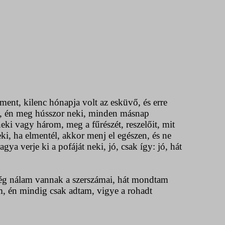
lment, kilenc hónapja volt az esküvő, és erre
ik, én meg hússzor neki, minden másnap
neki vagy három, meg a fűrészét, reszelőit, mit
 ha elmentél, akkor menj el egészen, és ne
gya verje ki a pofáját neki, jó, csak így: jó, hát
 még nálam vannak a szerszámai, hát mondtam
am, én mindig csak adtam, vigye a rohadt