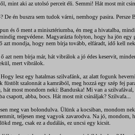
, mint aki az utolsó perceit éli. Semmi! Hát most mit csin
De én buszra sem tudok várni, nemhogy pasira. Persze B
és ő ment a minisztériumba, én meg a hivatalba, mindi
indig megvédene. Magyarázta folyton, hogy ha jön egy gol
azt mondja, hogy nem bírja tovább, elfáradt, idő kell nek
zt nem bírja már, hát vibrálok a jó édes keservit, minde
nekül, mert vibrálok.
 lesz egy hatalmas szilvafánk, az alatt fogunk heverni egé
füstölt szalonnát a kamrából, meg hozzá egy szép fej par
tbe, hát most mondom neki: Banduska! Mi van a szilvafával,
a csapott, abba, bocs. Hát most mit csináljak? Szilvafa...
en meg van bolondulva. Ülünk a kocsiban, mondom neki:
emmit, teljesen meg vagyok zavarodva. Na jó, mondom, hát a
ökd meg, csak ez a dudálás, ez uncsi egy kicsit.