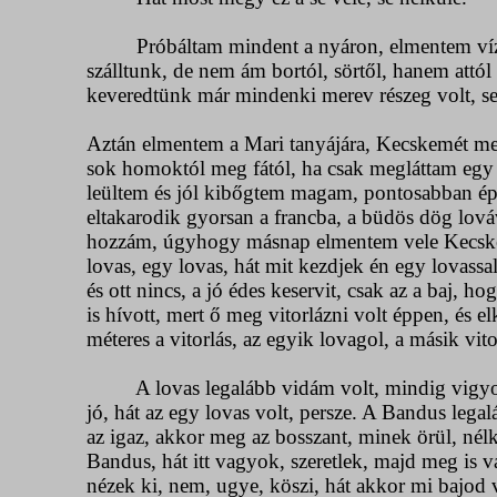
Próbáltam mindent a nyáron, elmentem vízi túr
szálltunk, de nem ám bortól, sörtől, hanem attó
keveredtünk már mindenki merev részeg volt, sen
Aztán elmentem a Mari tanyájára, Kecskemét mel
sok homoktól meg fától, ha csak megláttam egy 
leültem és jól kibőgtem magam, pontosabban épp
eltakarodik gyorsan a francba, a büdös dög lováv
hozzám, úgyhogy másnap elmentem vele Kecskemé
lovas, egy lovas, hát mit kezdjek én egy lovassa
és ott nincs, a jó édes keservit, csak az a baj, h
is hívott, mert ő meg vitorlázni volt éppen, és
méteres a vitorlás, az egyik lovagol, a másik v
A lovas legalább vidám volt, mindig vigyorgott
jó, hát az egy lovas volt, persze. A Bandus lega
az igaz, akkor meg az bosszant, minek örül, n
Bandus, hát itt vagyok, szeretlek, majd meg is 
nézek ki, nem, ugye, köszi, hát akkor mi bajod v