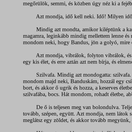
megőrülök, semmi, és közben úgy néz ki a fejéből
Azt mondja, idő kell neki. Idő! Milyen idő? 
Mindig azt mondta, amikor kiléptünk a kapun 
magamra, leginkább mindig mellettem lenne és m
mondom neki, hogy Bandus, jön a golyó, mire ő 
Azt mondja, vibrálok, folyton vibrálok, és ő a
egy kis élet, és erre aztán azt nem bírja, és elme
Szilvafa. Mindig azt mondogatta: szilvafa. Hogy
mondom majd neki, Banduskám, hozzál egy csík 
bort, és akkor ő ugrik és hozza, a keserves éle
szilvafába, bocs. Hát mondom, rohadt életbe, abb
De ő is teljesen meg van bolondulva. Teljes
tovább, szépen, együtt. Azt mondja, nem látok s
meglátsz egy zöldet, és akkor tovább megyünk, l