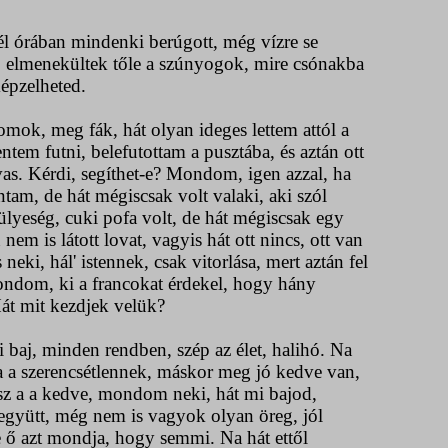
l órában mindenki berúgott, még vízre se
g, elmenekültek tőle a szúnyogok, mire csónakba
épzelheted.
ok, meg fák, hát olyan ideges lettem attól a
em futni, belefutottam a pusztába, és aztán ott
as. Kérdi, segíthet-e? Mondom, igen azzal, ha
tam, de hát mégiscsak volt valaki, aki szól
yeség, cuki pofa volt, de hát mégiscsak egy
m is látott lovat, vagyis hát ott nincs, ott van
neki, hál' istennek, csak vitorlása, mert aztán fel
mondom, ki a francokat érdekel, hogy hány
Hát mit kezdjek velük?
aj, minden rendben, szép az élet, halihó. Na
rra a szerencsétlennek, máskor meg jó kedve van,
sz a a kedve, mondom neki, hát mi bajod,
 együtt, még nem is vagyok olyan öreg, jól
re ő azt mondja, hogy semmi. Na hát ettől