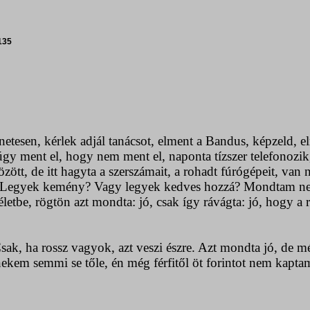
135
netesen, kérlek adjál tanácsot, elment a Bandus, képzeld, e
 úgy ment el, hogy nem ment el, naponta tízszer telefonoz
ött, de itt hagyta a szerszámait, a rohadt fúrógépeit, van 
Legyek kemény? Vagy legyek kedves hozzá? Mondtam neki,
életbe, rögtön azt mondta: jó, csak így rávágta: jó, hogy a ra
Csak, ha rossz vagyok, azt veszi észre. Azt mondta jó, de
 nekem semmi se tőle, én még férfitől öt forintot nem kapt