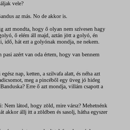
áljak vele?
andus az más. No de akkor is.
g azt mondta, hogy ő olyan nem szívesen hagy
yó, ő elém áll majd, aztán jött a golyó, én
i, idő, hát ezt a golyónak mondja, ne nekem.
n pasi azért van oda értem, hogy van bennem
sz nap, ketten, a szilvafa alatt, és néha azt
adicsomot, meg a pincéből egy üveg jó hideg
 Banduska? Erre ő azt mondja, villám csapott a
 Nem látod, hogy zöld, mire vársz? Mehetnénk
kkor állj itt a zöldben és sasolj, hátha egyszer