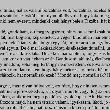
ára, hát az valami borzalmas volt, borzalmas, az első fé
l a szatmári szilvától, ami olyan büdös volt, hogy lökd me
ki nem evezett, mindenki csak hányt bele a Tiszába, hát k
lé, gondoltam, ott megnyugszom, nincs ott semmi csak hom
fát, már bőgtem, képzelheted, a végén kínomban már elment
en nekiláttam volna bőgni egy jót, mikor arra jön egy lov
al együtt. De ő már lekászálódott, és elkezdett dumálni, un
tre a cukrászdába. De akkor már rájöttem, hogy ez is hül
l, amikor ott van nekem az én Bandusom, aki még életében ne
ogy imádom, soha még férfit így nem szerettem, és lova sincs 
 elkezdi mondani nekem hogy hány méteres a vitorlás, hát 
itorlásozik, hát normálisak ezek? Mondd meg, normálisak? 
, mert olyan hülye volt, azt hitte, hogy nincsen semmi b
lább néha jó rosszkedvű, sír, olyan, mint te vagy, lóg az o
élkülem, amikor én meg a padlón vagyok éppen. Áh. Ha ros
változom majd, ha nem tetszik valami, igyekszem, látod, jó
an a rohadt életbe, hát rossz ránézni a keserű pofádra, mi