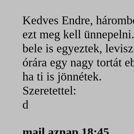
Kedves Endre, háromból
ezt meg kell ünnepelni
bele is egyeztek, levi
órára egy nagy tortát 
ha ti is jönnétek.
Szeretettel:
d
mail aznap 18:45