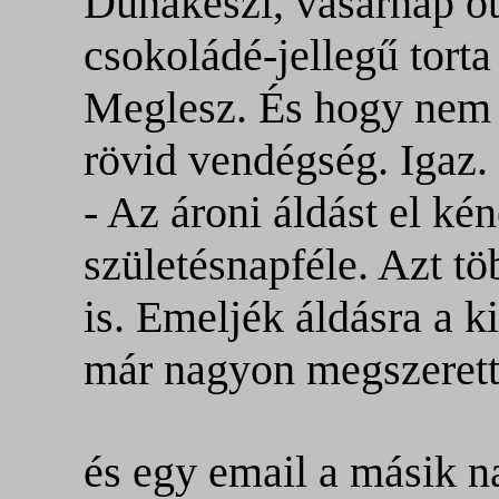
Dunakeszi, vasárnap ött
csokoládé-jellegű torta
Meglesz. És hogy nem 
rövid vendégség. Igaz.
- Az ároni áldást el ké
születésnapféle. Azt t
is. Emeljék áldásra a k
már nagyon megszeretté
és egy email a másik 