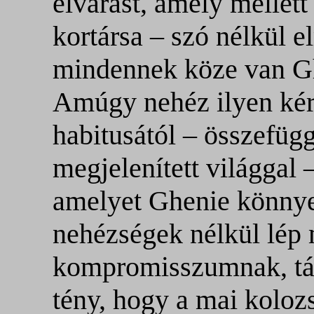
elvárást, amely mellett
kortársa – szó nélkül e
mindennek köze van Gh
Amúgy nehéz ilyen kér
habitusától – összefüg
megjelenített világgal –
amelyet Ghenie könny
nehézségek nélkül lép
kompromisszumnak, tán
tény, hogy a mai koloz