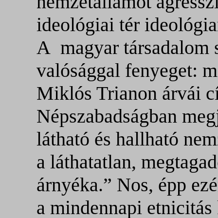
nemzetállamot agressz
ideológiai tér ideológi
A
magyar társadalom 
valósággal fenyeget: m
Miklós Trianon árvái c
Népszabadságban megjel
látható és hallható nem
a láthatatlan, megtaga
árnyéka.” Nos, épp ezé
a mindennapi etnicitás 