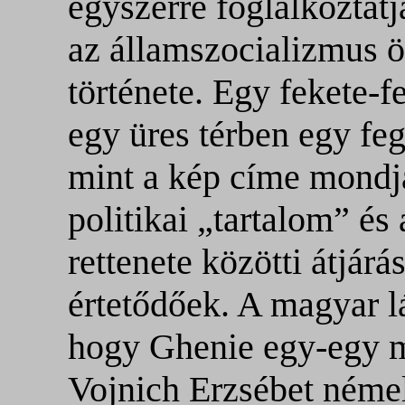
egyszerre foglalkoztat
az államszocializmus ör
története. Egy fekete-
egy üres térben egy feg
mint a kép címe mondja
politikai „tartalom” és
rettenete közötti átjár
értetődőek. A magyar l
hogy Ghenie egy-egy 
Vojnich Erzsébet néme