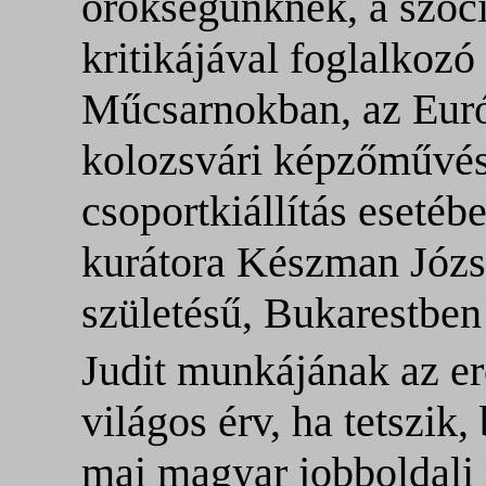
örökségünknek, a szoc
kritikájával foglalkozó 
Műcsarnokban, az Európ
kolozsvári képzőművés
csoportkiállítás esetéb
kurátora Készman József
születésű, Bukarestben
Judit munkájának az e
világos érv, ha tetszik,
mai magyar jobboldali p