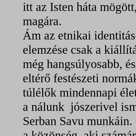
itt az Isten háta mögöt
magára.
Ám az etnikai identitás
elemzése csak a kiállít
még hangsúlyosabb, és
eltérő festészeti normá
túlélők mindennapi éle
a nálunk
jószerivel is
Serban Savu munkáin. O
a közönség, aki számára