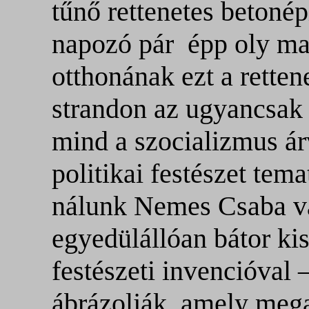
tűnő rettenetes betonép
napozó pár
épp oly ma
otthonának ezt a rettene
strandon az ugyancsak 
mind a szocializmus ár
politikai festészet tema
nálunk Nemes Csaba v
egyedülállóan bátor ki
festészeti invencióval 
ábrázolják, amely mega