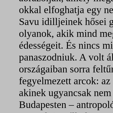
okkal elfoghatja egy n
Savu idilljeinek hősei
olyanok, akik mind me
édességeit. És nincs m
panaszodniuk. A volt 
országaiban sorra feltű
fegyelmezett arcok: az
akinek ugyancsak nem v
Budapesten – antropoló