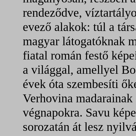
rendeződve, víztartályo
evező alakok: túl a tár
magyar látogatóknak m
fiatal román festő kép
a világgal, amellyel 
évek óta szembesíti őke
Verhovina madarainak 
végnapokra. Savu képei
sorozatán át lesz nyil