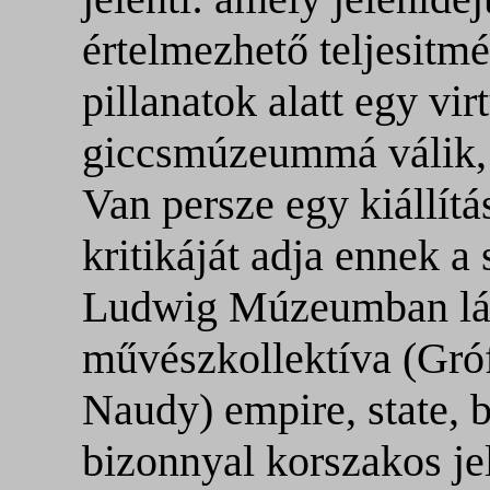
értelmezhető teljesitm
pillanatok alatt egy vir
giccsmúzeummá válik, a
Van persze egy kiállít
kritikáját adja ennek 
Ludwig Múzeumban láth
művészkollektíva (Gróf
Naudy) empire, state, 
bizonnyal korszakos je