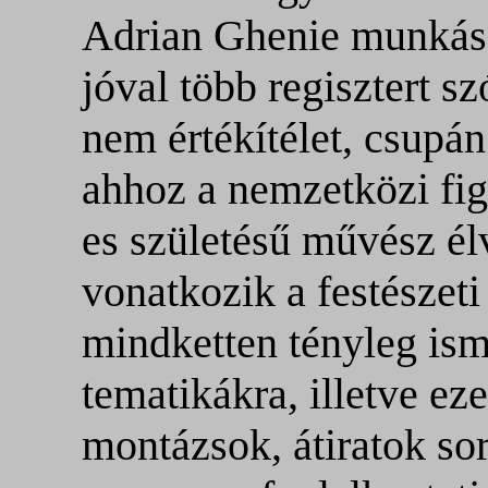
Adrian Ghenie munkássá
jóval több regisztert s
nem értékítélet, csupán
ahhoz a nemzetközi fi
es születésű művész él
vonatkozik a festészeti
mindketten tényleg isme
tematikákra, illetve ez
montázsok, átiratok sor