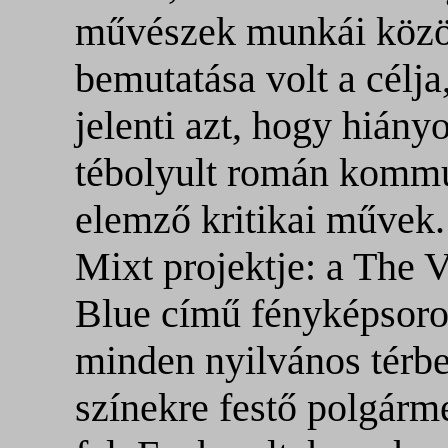
művészek munkái közöt
bemutatása volt a célj
jelenti azt, hogy hiány
tébolyult román kommu
elemző kritikai művek.
Mixt projektje: a The 
Blue című fényképsoroz
minden nyilvános térbe
színekre festő polgárme