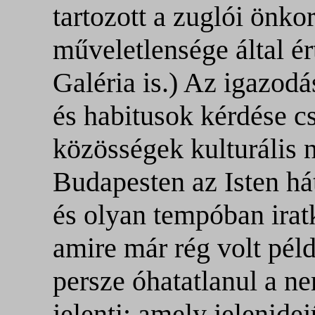
tartozott a zuglói önk
műveletlensége által ér
Galéria is.) Az igazod
és habitusok kérdése c
közösségek kulturális 
Budapesten az Isten há
és olyan tempóban irat
amire már rég volt péld
persze óhatatlanul a ne
jelenti: amely jelenide