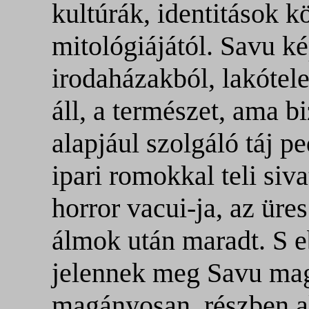
kultúrák, identitások k
mitológiájától. Savu ké
irodaházakból, lakótele
áll, a természet, ama b
alapjául szolgáló táj pe
ipari romokkal teli si
horror vacui-ja, az üre
álmok után maradt. S e
jelennek meg Savu mag
magányosan, részben a