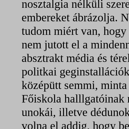
nosztalgia nélküli szer
embereket ábrázolja. 
tudom miért van, hogy 
nem jutott el a mindenn
absztrakt média és tér
politkai geginstalláció
középütt semmi, minta 
Főiskola halllgatóinak
unokái, illetve déduno
volna el addig, hogy be