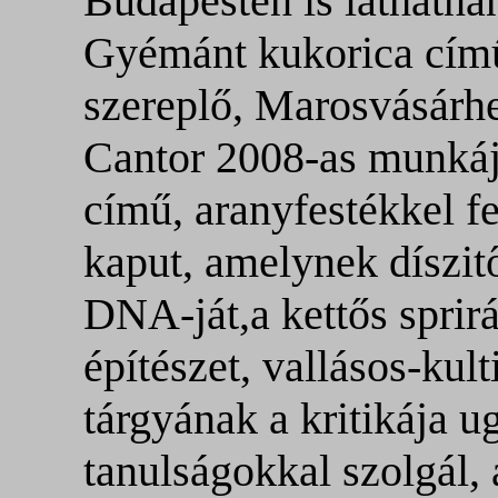
Budapesten is láthatnán
Gyémánt kukorica című
szereplő, Marosvásárhe
Cantor 2008-as munkáj
című, aranyfestékkel f
kaput, amelynek díszit
DNA-ját,a kettős sprirá
építészet, vallásos-kult
tárgyának a kritikája 
tanulságokkal szolgál,