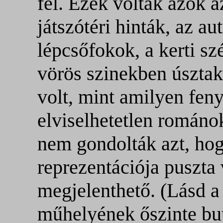
fel. Ezek voltak azok a
játszótéri hinták, az au
lépcsőfokok, a kerti sz
vörös szinekben úsztak
volt, mint amilyen feny
elviselhetetlen román
nem gondolták azt, hog
reprezentációja puszta
megjelenthető. (Lásd a
műhelyének őszinte but