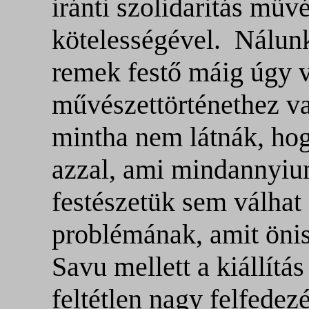
iránti szolidaritás művé
kötelességével.
Nálunk
remek festő máig úgy v
művészettörténethez va
mintha nem látnák, h
azzal, ami mindannyiun
festészetük sem válhat
problémának, amit öni
Savu mellett a kiállít
feltétlen nagy felfedez