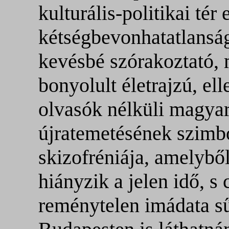
kulturális-politikai tér
kétségbevonhatatlansá
kevésbé szórakoztató, 
bonyolult életrajzú, el
olvasók nélküli magyar
újratemetésének szimbo
skizofréniája, amelybő
hiányzik a jelen idő, s
reménytelen imádata sű