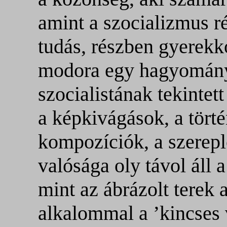
amint a szocializmus r
tudás, részben gyerek
modora egy hagyományo
szocialistának tekintett
a képkivágások, a törté
kompozíciók, a szereplő
valósága oly távol áll 
mint az ábrázolt terek a
alkalommal a ’kincses 