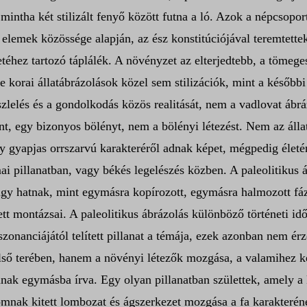
mintha két stilizált fenyő között futna a ló. Azok a népcsopor
tó elemek közössége alapján, az ész konstitúciójával teremtett
letéhez tartozó táplálék. A növényzet az elterjedtebb, a tömeg
 e korai állatábrázolások közel sem stilizációk, mint a késő
lelés és a gondolkodás közös realitását, nem a vadlovat ábr
nt, egy bizonyos bölényt, nem a bölényi létezést. Nem az állat
 gyapjas orrszarvú karakteréről adnak képet, mégpedig életé
rámai pillanatban, vagy békés legelészés közben. A paleolitiku
úgy hatnak, mint egymásra kopírozott, egymásra halmozott fáz
tt montázsai. A paleolitikus ábrázolás különböző történeti i
zonanciájától telített pillanat a témája, ezek azonban nem é
lső terében, hanem a növényi létezők mozgása, a valamihez k
annak egymásba írva. Egy olyan pillanatban születtek, amely 
lomnak kitett lombozat és ágszerkezet mozgása a fa karakterén