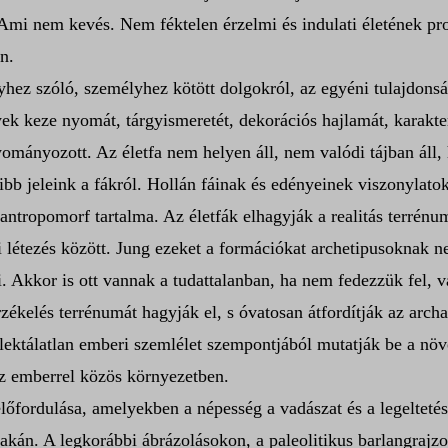
. Ami nem kevés. Nem féktelen érzelmi és indulati életének p
n.
yhez szóló, személyhez kötött dolgokról, az egyéni tulajdons
lyek keze nyomát, tárgyismeretét, dekorációs hajlamát, karakt
ományozott. Az életfa nem helyen áll, nem valódi tájban áll, 
ibb jeleink a fákról. Hollán fáinak és edényeinek viszonylato
s antropomorf tartalma. Az életfák elhagyják a realitás terrénu
i létezés között. Jung ezeket a formációkat archetipusoknak 
. Akkor is ott vannak a tudattalanban, ha nem fedezzük fel, 
zékelés terrénumát hagyják el, s óvatosan átfordítják az arch
eflektálatlan emberi szemlélet szempontjából mutatják be a n
az emberrel közös környezetben.
őfordulása, amelyekben a népesség a vadászat és a legeltetés
akán. A legkorábbi ábrázolásokon, a paleolitikus barlangrajz