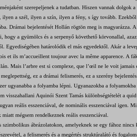
noménjaként szerepeljenek a tudatban. Hiszen vannak dolgok a
ás, ilyen a szél, ilyen a szín, ilyen a fény, s így tovább. Eze
nába. Drámai bejelentését Hollán rögtön meg is magyarázza. A
ti, hogy a gyümölcs és a serpenyő követhető körvonallal, azaz
l. Egyediségében határolódik el más egyedektől. Akár a leve
ois et ils m’accueillent toujour avec la même apparence. A fá
n. Mais l’arbre est si complexe, que l’œil ne le voit jamais d
es meglepettség, ez a drámai felismerés, ez a szerény bejelent
zer ugyanabba a folyamba lépni. Ugyanazokba a folyamokba l
 visszahallani Aquinói Szent Tamás különbségtételét a quid no
gyan reális esszenciával, de nominális esszenciával igen. Min
k miatt mégsem rendelkeznek reális esszenciával.
 és szimbolikus ábrázolatokon, amelyeknek se egy fához nincs 
zrevétel, a felismerés és a megértés struktúralátó és fogalo