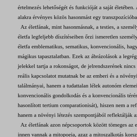
értelmezés lehetőségét és funkcióját a saját életében
alakra érvényes közös hasonmást egy transzpozícióba
Az életfának, mint hasonmásnak, a testies, a személ
életfa legfeljebb díszítéseiben őrzi ismeretlen szemé
életfa emblematikus, sematikus, konvencionális, hagy
mágikus tapasztalatban. Ezek az ábrázolások a legrég
jelekkel tartja a rokonságot, de jelrendszerének ninc
reális kapcsolatot mutatnak be az emberi és a növény
találmányai, hanem a tudattalan lélek autonóm elemei
konvencionális gondolkodás és a konvencionális térér
hasonlított tertium comparationisát), hiszen nem a r
hanem a növényi létezés szempontjából reflektálják 
Az életfának azon népcsoportok között tömeges az el
innen vannak a mitopoeia, azaz a mitoszalkotás korsz