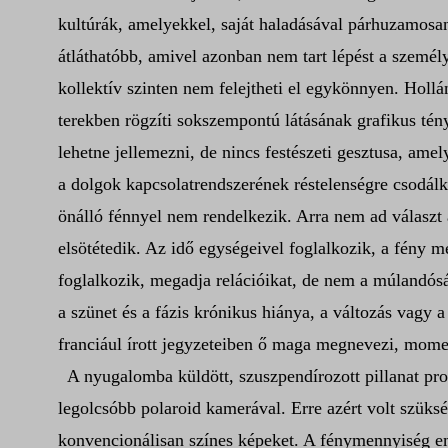
kultúrák, amelyekkel, saját haladásával párhuzamosan,
átláthatóbb, amivel azonban nem tart lépést a személy
kollektív szinten nem felejtheti el egykönnyen. Hollá
terekben rögzíti sokszempontú látásának grafikus tén
lehetne jellemezni, de nincs festészeti gesztusa, ame
a dolgok kapcsolatrendszerének réstelenségre csodálk
önálló fénnyel nem rendelkezik. Arra nem ad választ 
elsötétedik. Az idő egységeivel foglalkozik, a fény m
foglalkozik, megadja relációikat, de nem a múlandós
a szünet és a fázis krónikus hiánya, a változás vagy
franciául írott jegyzeteiben ő maga megnevezi, mom
A nyugalomba küldött, szuszpendírozott pillanat pr
legolcsóbb polaroid kamerával. Erre azért volt szüks
konvencionálisan színes képeket. A fénymennyiség e