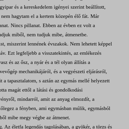
gyipar és a kereskedelem igényei szerint beállított,
át nem hagytam el a kertem közepén élő fát. Már
nat. Nincs pillanat. Ebben az évben ez volt a
tudjuk miből, nem tudjuk mibe, átmenetbe.
st, miszerint lennének évszakok. Nem lehetett képpel
sáv. Ezt legfeljebb a visszatekintés, az emlékezés
sz és az ősz, a nyár és a tél olyan állítás a
lvevőgép mechanikájáról, és a vegyészeti eljárásról,
t a tapasztalatom, s aztán az egymás mellé helyezett
ta magát ettől a látási és gondolkodási
ényről, mindarról, amit az anyag elmozdít, a
gelőlegez a fényben, ami egymásban múlik, egymásból
miből mibe megy végbe az átmenet.
 Az életfa legendás tagolásában, a gyökér, a törzs és