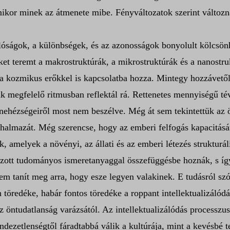
ikor minek az átmenete mibe. Fényváltozatok szerint változna
lóságok, a különbségek, és az azonosságok bonyolult kölcsön
et teremt a makrostruktúrák, a mikrostruktúrák és a nanostruk
 a kozmikus erőkkel is kapcsolatba hozza. Mintegy hozzávetőle
 megfelelő ritmusban reflektál rá. Rettenetes mennyiségű tév
k nehézségeiről most nem beszélve. Még át sem tekintettük az 
 halmazát. Még szerencse, hogy az emberi felfogás kapacitásá
amelyek a növényi, az állati és az emberi létezés strukturál
ozott tudományos ismeretanyaggal összefüggésbe hoznák, s így
em tanít meg arra, hogy esze legyen valakinek. E tudásról szó
öredéke, habár fontos töredéke a roppant intellektualizálód
 az öntudatlanság varázsától. Az intellektualizálódás processz
endezetlenségtől fáradtabbá válik a kultúrája, mint a kevésbé t