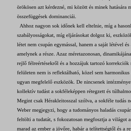
örökösen azt kérdezné, mi között és minek hatására m
összefüggések dominanciái.
Ahhoz nagyon sok időnek kell eltelnie, míg a hason
szabályosságokat, míg eljárásokat dolgoz ki, eszközök
létet nem csupán egymással, hanem a saját létével és
amelynek a része. Azaz méretazonosan, dinamikájának
rejlő félreértésekről és a hozzájuk tartozó korrekció
felületen nem is reflektálható, közel sem harmonikus
ugyan megfelelő eszközök. De nincsenek intézmények, 
kollektív tudást a sokféleképpen rétegzett és túlhalm
Megint csak Hérakleitosszal szólva, a sokféle tudás n
Weber megjegyzi, hogy a tudományos haladás csupán t
feltölti a tudatát, s fokozatosan megfosztja a világot
marad az ember a jövőre, habár a telítettségtől és a r