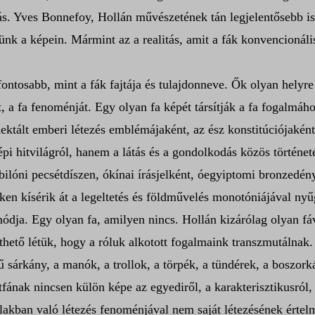
s. Yves Bonnefoy, Hollán művészetének tán legjelentősebb ism
lünk a képein. Mármint az a realitás, amit a fák konvencionáli
ontosabb, mint a fák fajtája és tulajdonneve. Ők olyan helyre
ját, a fa fenoménját. Egy olyan fa képét társítják a fa fogalm
ektált emberi létezés emblémájaként, az ész konstitúciójaként,
pi hitvilágról, hanem a látás és a gondolkodás közös történe
óni pecsétdíszen, ókínai írásjelként, óegyiptomi bronzedény
ken kísérik át a legeltetés és földművelés monotóniájával nyűg
módja. Egy olyan fa, amilyen nincs. Hollán kizárólag olyan fá
ethető létük, hogy a róluk alkotott fogalmaink transzmutálnak.
fejű sárkány, a manók, a trollok, a törpék, a tündérek, a boszo
fának nincsen külön képe az egyediről, a karakterisztikusról, 
alakban való létezés fenoménjával nem saját létezésének értel