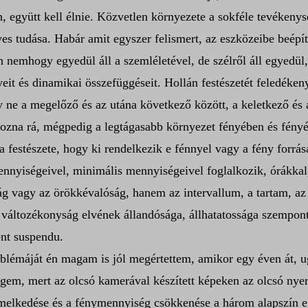
 együtt kell élnie. Közvetlen környezete a sokféle tevékenysé
es tudása. Habár amit egyszer felismert, az eszközeibe beépíte
n nemhogy egyedül áll a szemléletével, de szélről áll egyedül
yeit és dinamikai összefüggéseit. Hollán festészetét feledék
ly ne a megelőző és az utána következő között, a keletkező és
ozna rá, mégpedig a legtágasabb környezet fényében és fényév
a festészete, hogy ki rendelkezik e fénnyel vagy a fény forrá
ennyiségeivel, minimális mennyiségeivel foglalkozik, órákkal,
ág vagy az örökkévalóság, hanem az intervallum, a tartam, a
 a változékonyság elvének állandósága, állhatatossága szempon
ent suspendu.
oblémáját én magam is jól megértettem, amikor egy éven át, u
égem, mert az olcsó kamerával készített képeken az olcsó nye
melkedése és a fénymennyiség csökkenése a három alapszín eg