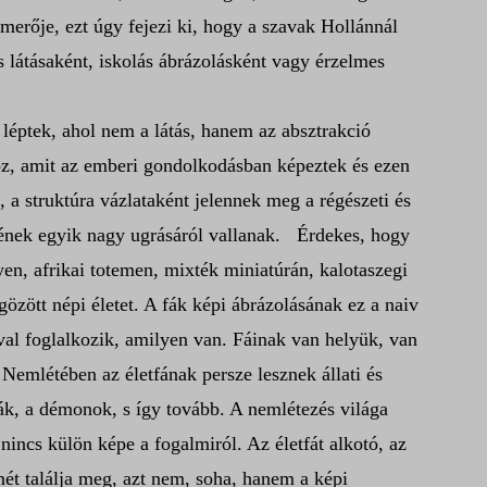
erője, ezt úgy fejezi ki, hogy a szavak Hollánnál
s látásaként, iskolás ábrázolásként vagy érzelmes
 léptek, ahol nem a látás, hanem az absztrakció
ához, amit az emberi gondolkodásban képeztek és ezen
 a struktúra vázlataként jelennek meg a régészeti és
tének egyik nagy ugrásáról vallanak.
Érdekes, hogy
en, afrikai totemen, mixték miniatúrán, kalotaszegi
özött népi életet. A fák képi ábrázolásának ez a naiv
val foglalkozik, amilyen van. Fáinak van helyük, van
 Nemlétében az életfának persze lesznek állati és
rkák, a démonok, s így tovább. A nemlétezés világa
nincs külön képe a fogalmiról. Az életfát alkotó, az
mét találja meg, azt nem, soha, hanem a képi