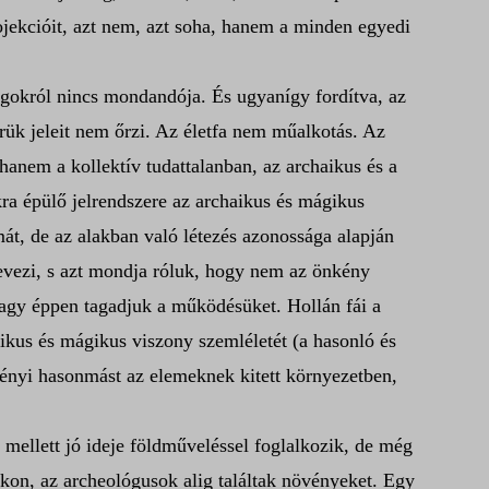
rojekcióit, azt nem, azt soha, hanem a minden egyedi
ágokról nincs mondandója. És ugyanígy fordítva, az
erük jeleit nem őrzi. Az életfa nem műalkotás. Az
hanem a kollektív tudattalanban, az archaikus és a
kra épülő jelrendszere az archaikus és mágikus
mát, de az alakban való létezés azonossága alapján
nevezi, s azt mondja róluk, hogy nem az önkény
vagy éppen tagadjuk a működésüket. Hollán fái a
aikus és mágikus viszony szemléletét (a hasonló és
övényi hasonmást az elemeknek kitett környezetben,
 mellett jó ideje földműveléssel foglalkozik, de még
okon, az archeológusok alig találtak növényeket. Egy