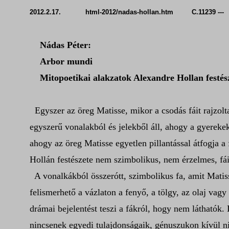
2012.2.17. html-2012/nadas-hollan.htm C.11239 ---
Nádas Péter
:
Arbor mundi
Mitopoetikai alakzatok Alexandre Hollan festés
Egyszer az öreg Matisse, mikor a csodás fáit rajzolt
egyszerű vonalakból és jelekből áll, ahogy a gyerekek 
ahogy az öreg Matisse egyetlen pillantással átfogja a
Hollán festészete nem szimbolikus, nem érzelmes, f
A vonalkákból összerótt, szimbolikus fa, amit Matiss
felismerhető a vázlaton a fenyő, a tölgy, az olaj vagy
drámai bejelentést teszi a fákról, hogy nem láthatók.
nincsenek egyedi tulajdonságaik, génuszukon kívül nin