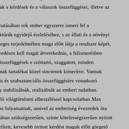
k a kérdések és a válaszok összefüggései, illetve az
hatásában sok ember egyszerre ismeri fel a
túrák egyidejű észleléséhez, s az állati és a növényi
ges terjedelmében maga előtt látja a rendszer képét,
edésen kell magát átverekednie, a felismerésben
összefüggések e széttartó, szaggatott, minden
nak tartalékai közel sincsenek kimerítve. Vannak
is és szubsztanciális összefüggésére vonatkozó
 stabilizálnák, realizálnák az emberi tudatban.
ló világtörténeti elbeszéléssel kapcsolatban Max
ási folyamatnak, amivel az emberiség évezredek óta
usában szükségszerűen, szinte kötelességszerűen nyitott
elített, kevesebb nyitott kérdést maguk előtt görgető