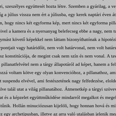
ri, szeszélyes együttesét hozta létre. Szemben a gyárilag, a ve
g a július vissza nem ért a júliusba, egy kerek naptári éven 
 hogy nincs két egyforma kép, mert nincs két egyforma pilla
ivel a kamera és a nyersanyag belefecseg ebbe a nagy, nem 
gymást követő képekkel nem láttam bizonyíthatónak a hipotézi
rpontjait vagy határidőit, nem volt határvonal, nem volt határ
ész konstitúciója, de megint csak nem szín és nem vonal. A tava
 pillanatfelvétel nem a tárgy állapotáról ad képet, hanem a fe
ozzá voltam kötve egy olyan konvencióhoz, a pillanathoz, ami
suspendu elvével, ami festészetének nagy felfedezése, eloldot
 talál utat a világ pillanatához. Átmenetkép a tárgyi szövev
ztalat és a képzelet együttműködése mindarról megalkot és me
eltűnik. Hollán minuciózusan kijelöli, hogy honnan hová és 
gy archetipusban, illetve az arra való utalásban jelenik meg.