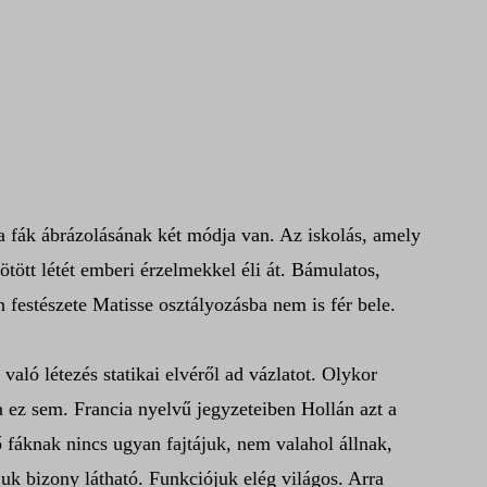
y a fák ábrázolásának két módja van. Az iskolás, amely
ötött létét emberi érzelmekkel éli át. Bámulatos,
 festészete Matisse osztályozásba nem is fér bele.
aló létezés statikai elvéről ad vázlatot. Olykor
ra ez sem. Francia nyelvű jegyzeteiben Hollán azt a
ő fáknak nincs ugyan fajtájuk, nem valahol állnak,
juk bizony látható. Funkciójuk elég világos. Arra