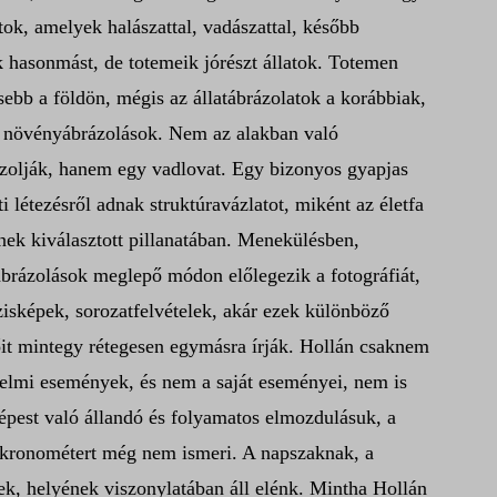
tok, amelyek halászattal, vadászattal, később
ek hasonmást, de totemeik jórészt állatok. Totemen
esebb a földön, mégis az állatábrázolatok a korábbiak,
bbi növényábrázolások. Nem az alakban való
ázolják, hanem egy vadlovat. Egy bizonyos gyapjas
i létezésről adnak struktúravázlatot, miként az életfa
nek kiválasztott pillanatában. Menekülésben,
s ábrázolások meglepő módon előlegezik a fotográfiát,
isképek, sorozatfelvételek, akár ezek különböző
dőit mintegy rétegesen egymásra írják. Hollán csaknem
rzelmi események, és nem a saját eseményei, nem is
épest való állandó és folyamatos elmozdulásuk, a
a kronométert még nem ismeri. A napszaknak, a
ek, helyének viszonylatában áll elénk. Mintha Hollán