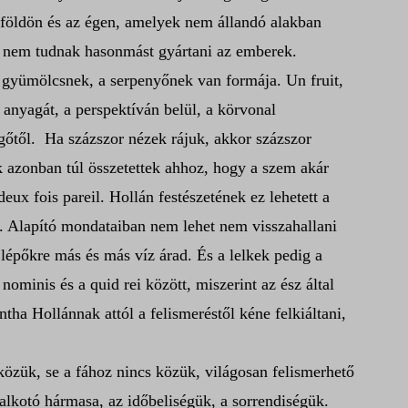
 földön és az égen, amelyek nem állandó alakban
kből nem tudnak hasonmást gyártani az emberek.
 gyümölcsnek, a serpenyőnek van formája. Un fruit,
 anyagát, a perspektíván belül, a körvonal
gőtől.
Ha százszor nézek rájuk, akkor százszor
k azonban túl összetettek ahhoz, hogy a szem akár
eux fois pareil. Hollán festészetének ez lehetett a
és. Alapító mondataiban nem lehet nem visszahallani
épőkre más és más víz árad. És a lelkek pedig a
minis és a quid rei között, miszerint az ész által
tha Hollánnak attól a felismeréstől kéne felkiáltani,
közük, se a fához nincs közük, világosan felismerhető
malkotó hármasa, az időbeliségük, a sorrendiségük.