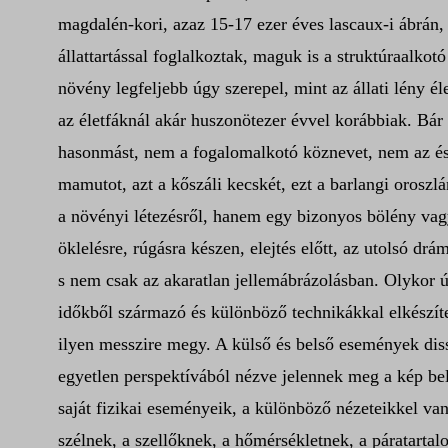
magdalén-kori, azaz 15-17 ezer éves lascaux-i ábrán, 
állattartással foglalkoztak, maguk is a struktúraalko
növény legfeljebb úgy szerepel, mint az állati lény é
az életfáknál akár huszonötezer évvel korábbiak. Bár
hasonmást, nem a fogalomalkotó köznevet, nem az ész
mamutot, azt a kőszáli kecskét, ezt a barlangi oroszlá
a növényi létezésről, hanem egy bizonyos bölény vagy
öklelésre, rúgásra készen, elejtés előtt, az utolsó d
s nem csak az akaratlan jellemábrázolásban. Olykor 
időkből származó és különböző technikákkal elkészíte
ilyen messzire megy. A külső és belső események diss
egyetlen perspektívából nézve jelennek meg a kép be
saját fizikai eseményeik, a különböző nézeteikkel v
szélnek, a szellőknek, a hőmérsékletnek, a páratarta