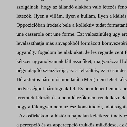
szolgálnak, hogy az állandó alakban való létezés fe
létezők. Ilyen a villám, ilyen a hullám, ilyen a kiált
Oppozícióban íródtak bele a kollektív tudat formata
une casserole ont une forme. Ezt valószínűleg úgy ér
leválaszthatja más anyagokból formázott környezetérő
ugyanúgy fogadom be alakjukat. Je les regarde cent f
kétszer ugyanolyannak láthassa őket, magyarázza Hollá
négy alapító szenzációja, ez a felkiáltás, ez a csönd
Hérakleitos három ősmondatát. (Mert) nem lehet kéts
nedvességből párolognak fel. És nem lehet bennük nem
teremtett létezők és a nem létezők nem rendelkeznek u
hogy a fák ugyan nem az ész konstitúciói, adottságai
Az ősfirkákon, a história hajnalán keletkezett naiv
a percepció és az appercepció trükkös működése, az és