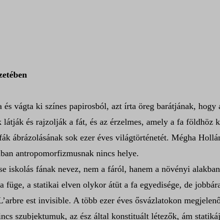
zetében
a és vágta ki színes papirosból, azt írta öreg barátjának, hog
látják és rajzolják a fát, és az érzelmes, amely a fa földhöz k
 fák ábrázolásának sok ezer éves világtörténetét. Mégha Hollán
áiban antropomorfizmusnak nincs helye.
e iskolás fának nevez, nem a fáról, hanem a növényi alakban v
 a füge, a statikai elven olykor átüt a fa egyedisége, de jobbá
 L’arbre est invisible. A több ezer éves ősvázlatokon megjelen
cs szubjektumuk, az ész által konstituált létezők, ám statiká