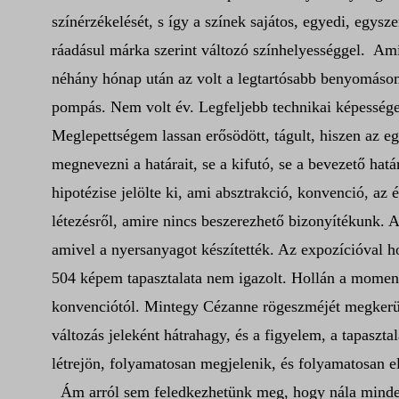
színérzékelését, s így a színek sajátos, egyedi, egysze
ráadásul márka szerint változó színhelyességgel.
Amí
néhány hónap után az volt a legtartósabb benyomásom,
pompás. Nem volt év. Legfeljebb technikai képessége
Meglepettségem lassan erősödött, tágult, hiszen az e
megnevezni a határait, se a kifutó, se a bevezető hatá
hipotézise jelölte ki, ami absztrakció, konvenció, az 
létezésről, amire nincs beszerezhető bizonyítékunk. A
amivel a nyersanyagot készítették. Az expozícióval h
504 képem tapasztalata nem igazolt. Hollán a moment 
konvenciótól. Mintegy Cézanne rögeszméjét megkerülve
változás jeleként hátrahagy, és a figyelem, a tapas
létrejön, folyamatosan megjelenik, és folyamatosan 
Ám arról sem feledkezhetünk meg, hogy nála mindez e