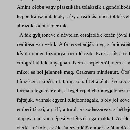
Amint képbe vagy plasztikába tolakszik a gondolkodá
képbe transzmutálnak, s így a realitás nincs többé ve
ábrázolásként ismerünk.
A fák gyűjtőneve a névtelen ősrajzolók kezén jóval f
realitása van velük. A fa tervét adják meg, a fa ideá
kívül minden bizonnyal nem létezik. Ezek a fák a refl
etnográfiai leletanyagban. Nem a népéletről, nem a né
mikor és hol jelennek meg. Csaknem mindenütt. Óbabil
hímzésen, szibériai fafaragáson. Életfaként. Évezrede
forma a legismertebb, a legelterjedtebb megjelenési 
fajtájuk, vannak egyéni tulajdonságaik, s oly jól köv
emberi társai, a griff, a turul, a csodaszarvas, a hét
alaposan be van népesítve létező fogalmakkal. Az élet
életfát másoló, az életfát szemlélő ember az állandó 