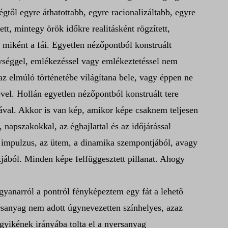
gtől egyre áthatottabb, egyre racionalizáltabb, egyre
tt, mintegy örök időkre realitásként rögzített,
, miként a fái. Egyetlen nézőpontból konstruált
enységgel, emlékezéssel vagy emlékeztetéssel nem
 az elmúló történetébe világítana bele, vagy éppen ne
el. Hollán egyetlen nézőpontból konstruált tere
sával. Akkor is van kép, amikor képe csaknem teljesen
 napszakokkal, az éghajlattal és az időjárással
z impulzus, az ütem, a dinamika szempontjából, avagy
tjából. Minden képe felfüggesztett pillanat. Ahogy
gyanarról a pontról fényképeztem egy fát a lehető
rsanyag nem adott úgynevezetten színhelyes, azaz
yikének irányába tolta el a nyersanyag