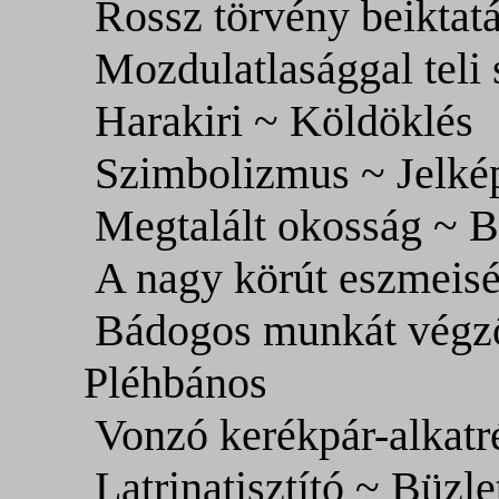
Rossz törvény beiktatá
Mozdulatlasággal teli 
Harakiri ~ Köldöklés
Szimbolizmus ~ Jelké
Megtalált okosság ~ Bö
A nagy körút eszmeisé
Bádogos munkát végző
Pléhbános
Vonzó kerékpár-alkat
Latrinatisztító ~ Büzl