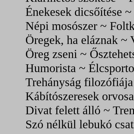
Énekesek dicsőítése ~
Népi mosószer ~ Foltk
Öregek, ha eláznak ~ 
Öreg zseni ~ Ősztehet
Humorista ~ Élcsporto
Trehányság filozófiáj
Kábítószeresek orvosa
Divat felett álló ~ Tre
Szó nélkül lebukó csa