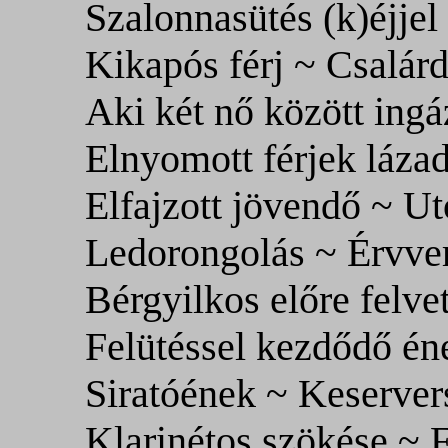
Szalonnasütés (k)éjjel
Kikapós férj ~ Csalárd
Aki két nő között ingá
Elnyomott férjek láza
Elfajzott jövendő ~ Ut
Ledorongolás ~ Érvve
Bérgyilkos előre felvet
Felütéssel kezdődő é
Siratóének ~ Keserver
Klarinétos szökése ~ F