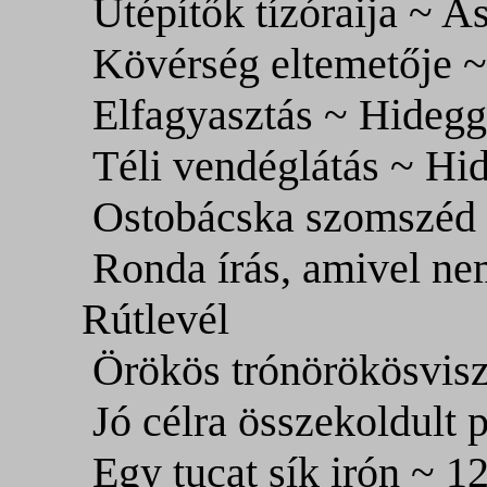
Útépítők tízóraija ~ As
Kövérség eltemetője ~
Elfagyasztás ~ Hideg
Téli vendéglátás ~ Hi
Ostobácska szomszéd a
Ronda írás, amivel n
Rútlevél
Örökös trónörökösvisz
Jó célra összekoldult 
Egy tucat sík irón ~ 12