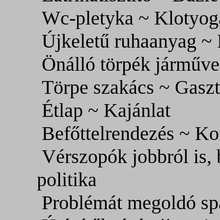
Wc-pletyka ~ Klotyog
Újkeletű ruhaanyag ~
Önálló törpék járműv
Törpe szakács ~ Gasz
Étlap ~ Kajánlat
Befőttelrendezés ~ Ko
Vérszopók jobbról is, 
politika
Problémát megoldó sp