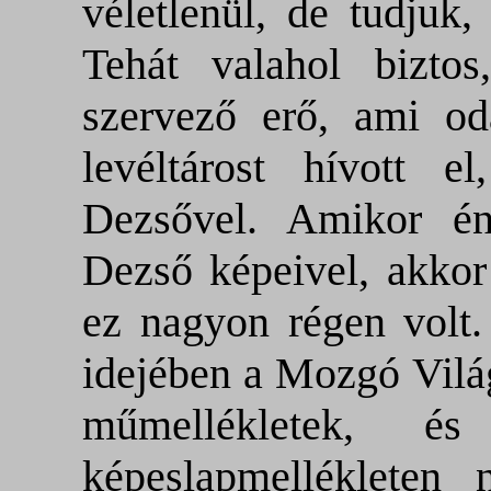
véletlenül, de tudjuk,
Tehát valahol bizto
szervező erő, ami od
levéltárost hívott e
Dezsővel. Amikor én
Dezső képeivel, akkor
ez nagyon régen volt.
idejében a Mozgó Vilá
műmellékletek
, és 
képeslapmellékleten 