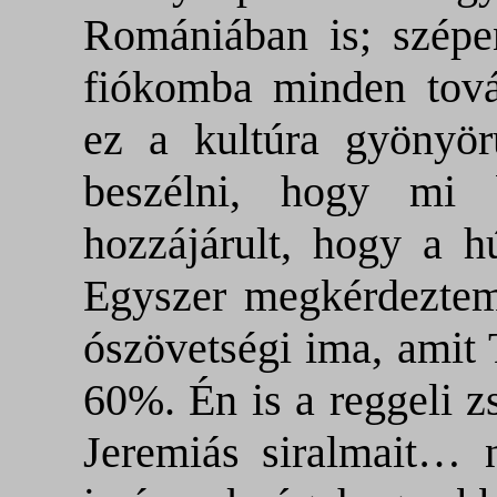
Romániában is; szépe
fiókomba minden tová
ez a kultúra gyönyörű
beszélni, hogy mi
hozzájárult, hogy a 
Egyszer megkérdeztem
ószövetségi ima, amit
60%. Én is a reggeli z
Jeremiás siralmait… 