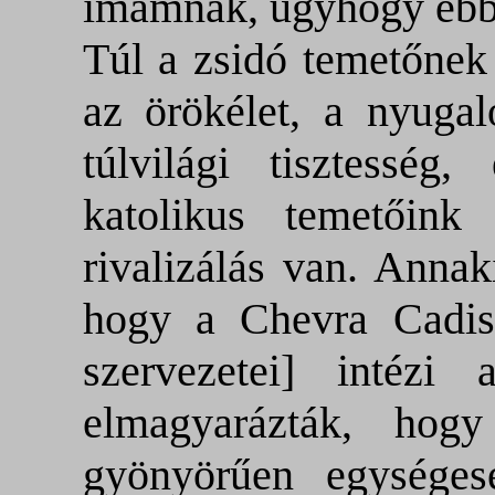
imámnak, úgyhogy ebbe
Túl a zsidó temetőnek 
az örökélet, a nyugal
túlvilági tisztessé
katolikus temetőink 
rivalizálás van. Anna
hogy
a Chevra Cadis
szervezetei] intézi
elmagyarázták, hog
gyönyörűen egységes