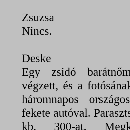
Zsuzsa
Nincs.
Deske
Egy zsidó barátnőm 
végzett, és a fotósána
háromnapos országo
fekete autóval. Paraszt
kb. 300-at. Megk