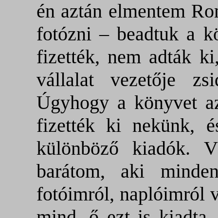
én aztán elmentem Ro
fotózni – beadtuk a k
fizették, nem adták ki
vállalat vezetője z
Úgyhogy a könyvet a
fizették ki nekünk, 
különböző kiadók. 
barátom, aki minden
fotóimról, naplóimról 
mind, ő ezt is kiadta.