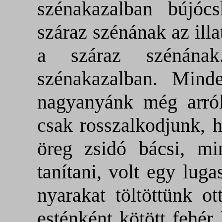
szénakazalban bújóc
száraz szénának az ill
a száraz szénának
szénakazalban. Minde
nagyanyánk még arról
csak rosszalkodjunk, h
öreg zsidó bácsi, mi
tanítani, volt egy lu
nyarakat töltöttünk o
esténként kötött fehér