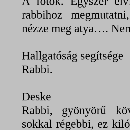
A fotók. Egyszer elv
rabbihoz megmutatni
nézze meg aty
a….
Nem 
Hallgatóság segítsége
Rabbi.
Deske
Rabbi, gyönyörű köv
sokkal régebbi, ez kil