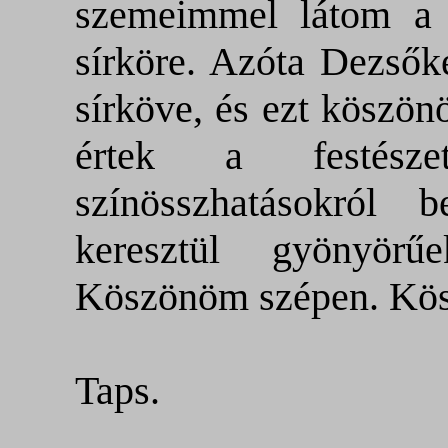
szemeimmel látom a 
sírköre. Azóta Dezső
sírköve, és ezt köszö
értek a festés
színösszhatásokról
keresztül gyönyör
Köszönöm szépen. Kö
Taps.