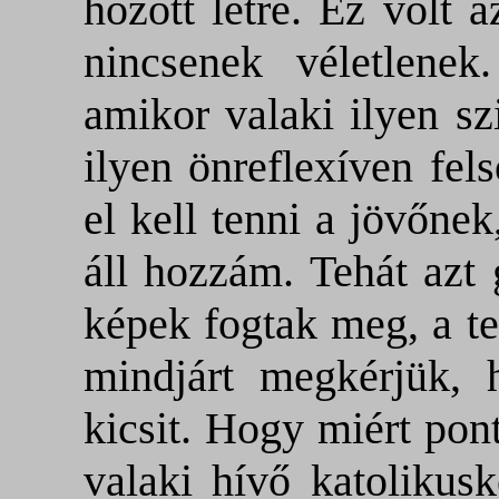
hozott létre. Ez volt 
nincsenek véletlene
amikor valaki ilyen sz
ilyen önreflexíven fel
el kell tenni a jövőnek
áll hozzám. Tehát azt
képek fogtak meg, a te
mindjárt megkérjük,
kicsit. Hogy miért pon
valaki hívő katolikusk