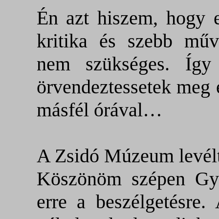
Én azt hiszem, hogy 
kritika és szebb művé
nem szükséges. Így
örvendeztessetek meg e
másfél órával…
A Zsidó Múzeum levélt
Köszönöm szépen Gyur
erre a beszélgetésre.