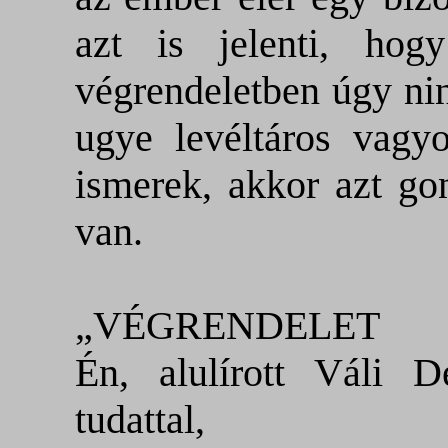
azt is jelenti, ho
végrendeletben úgy ni
ugye levéltáros vagy
ismerek, akkor azt go
van.
„VÉGRENDELET
Én, alulírott Váli D
tudattal
,