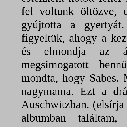
fel voltunk öltözve, o
gyújtotta a gyertyát
figyeltük, ahogy a kez
és elmondja az ál
megsimogatott benn
mondta, hogy
Sabes
. 
nagymama. Ezt a drá
Auschwitzban. (elsírja
albumban találtam,