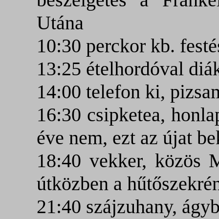
Utána
10:30 perckor kb. festé
13:25 ételhordóval diá
14:00 telefon ki, pizsa
16:30 csipketea, honla
éve nem, ezt az újat b
18:40 vekker, közös M
útközben a hűtőszekré
21:40 szájzuhany, ágyb