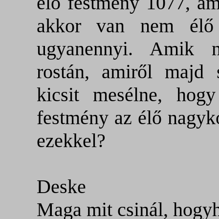
élő festmény 1077, ami
akkor van nem élő
ugyanennyi. Amik ny
rostán, amiről majd
kicsit mesélne, ho
festmény az élő nagyko
ezekkel?
Deske
Maga mit csinál, hogyh