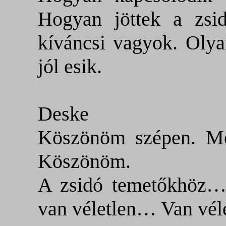
Hogyan jöttek a zsi
kíváncsi vagyok. Oly
jól esik.
Deske
Köszönöm szépen. Meg
Köszönöm.
A zsidó temetőkhöz… 
van véletlen… Van vél