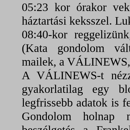
05:23 kor órakor vekk
háztartási keksszel. L
08:40-kor reggelizünk
(Kata
gondolom
vált
mailek, a VÁLINEWS, 
A VÁLINEWS-t nézzé
gyakorlatilag egy 
legfrissebb adatok is 
Gondolom holnap 
beszélgetés a Franke