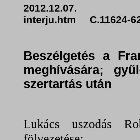
2012.12.07. ht
interju.htm C.11624-6
Beszélgetés a Fra
meghívására; gyűl
szertartás után
Lukács uszodás Ro
fölvezetése: