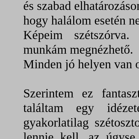
és
szabad elhatározáso
hogy
halálom esetén ne
Képeim szétszórva
munkám megnézhető.
Minden jó helyen van o
Szerintem ez fantas
találtam egy idéze
gyakorlatilag szétoszt
lennie kell, az úgys