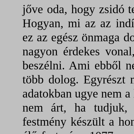
jőve oda, hogy zsidó t
Hogyan, mi az az indít
ez az egész önmaga do
nagyon érdekes vonal,
beszélni. Ami ebből n
több dolog. Egyrészt 
adatokban ugye nem a l
nem árt, ha tudjuk,
festmény készült a hon