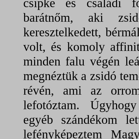
csipke és családi f
barátnőm, aki zsi
keresztelkedett, bérmá
volt, és komoly affini
minden falu végén leál
megnéztük a zsidó teme
révén, ami az orrom
lefotóztam. Úgyhogy
egyéb szándékom let
lefényképeztem Magya