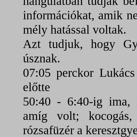
hangulatban tudják be
információkat, amik n
mély hatással voltak.
Azt tudjuk, hogy Gyu
úsznak.
07:05 perckor Lukács
előtte
50:40 - 6:40-ig ima, 
amíg volt; kocogás
rózsafüzér a keresztgye