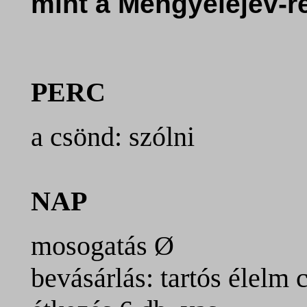
mint a Mengyelejev-r
PERC
a csönd: szólni
NAP
mosogatás
Ø
bevásárlás: tartós élelm 