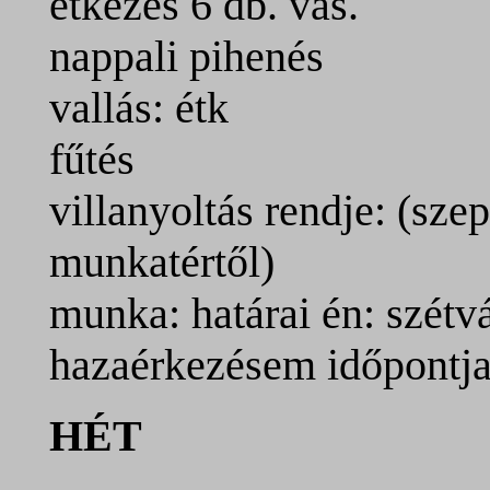
étkezés 6 db. vas.
nappali pihenés
vallás: étk
fűtés
villanyoltás rendje: (szep
munkatértől)
munka: határai én: szétvá
hazaérkezésem időpontj
HÉT