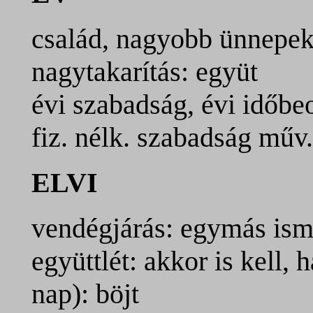
család, nagyobb ünnepe
nagytakarítás: együt
évi szabadság, évi időbe
fiz. nélk. szabadság műv.
ELVI
vendégjárás: egymás ism
együttlét: akkor is kell, 
nap): böjt