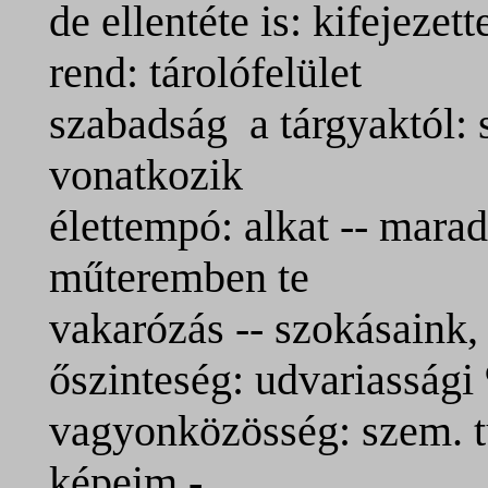
de ellentéte is: kifejeze
rend: tárolófelület
szabadság a tárgyaktól: 
vonatkozik
élettempó: alkat -- marad
műteremben te
vakarózás -- szokásaink,
őszinteség: udvariassági
vagyonközösség: szem. tu
képeim -