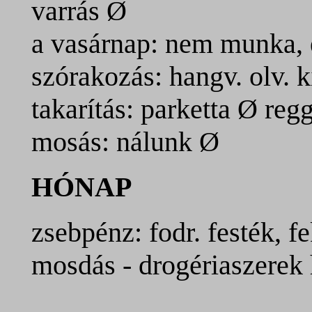
varrás
Ø
a vasárnap: nem munka, 
szórakozás: hangv. olv. k
takarítás: parketta Ø reg
mosás: nálunk
Ø
HÓNAP
zsebpénz: fodr. festék, f
mosdás - drogériaszerek