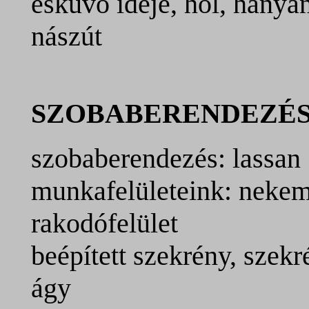
esküvő ideje, hol, hányan
nászút
SZOBABERENDEZÉ
szobaberendezés: lassan
munkafelületeink: nekem 
rakodófelület
beépített szekrény, szekr
ágy