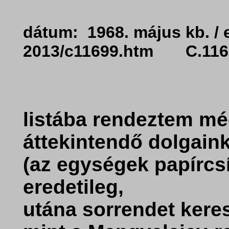
dátum: 1968. május kb. / 
2013/c11699.htm C.1169
listába rendeztem mé
áttekintendő dolgain
(az egységek papírcs
eredetileg,
utána sorrendet kere