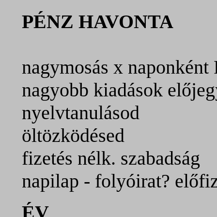
PÉNZ HAVONTA
nagymosás x naponként 
nagyobb kiadások előjeg
nyelvtanulásod
öltözködésed
fizetés nélk. szabadság
napilap - folyóirat? előfi
ÉV