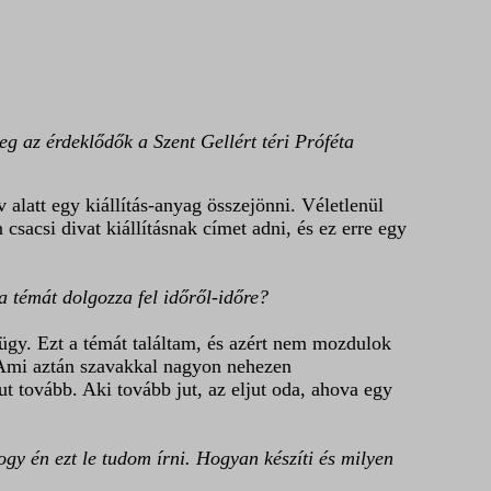
g az érdeklődők a Szent Gellért téri Próféta
 alatt egy kiállítás-anyag összejönni. Véletlenül
sacsi divat kiállításnak címet adni, és ez erre egy
a témát dolgozza fel időről-időre?
gy. Ezt a témát találtam, és azért nem mozdulok
 Ami aztán szavakkal nagyon nehezen
t tovább. Aki tovább jut, az eljut oda, ahova egy
hogy én ezt le tudom írni. Hogyan készíti és milyen