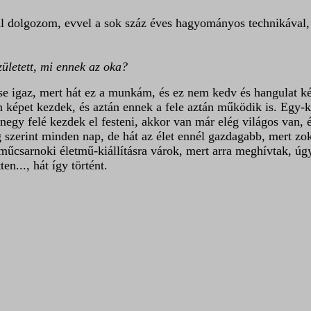
l dolgozom, evvel a sok száz éves hagyományos technikával,
ületett, mi ennek az oka?
se igaz, mert hát ez a munkám, és ez nem kedv és hangulat 
 képet kezdek, és aztán ennek a fele aztán működik is. Egy-k
zenegy felé kezdek el festeni, akkor van már elég világos van, 
 szerint minden nap, de hát az élet ennél gazdagabb, mert zokn
 műcsarnoki életmű-kiállításra várok, mert arra meghívtak, úg
n..., hát így történt.