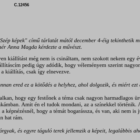
p3 C.12456
zép képek" című tárlatát mától december 4-éig tekinthetik me
ehér Anna Magda kérdezte a művészt.
yen kiállítást még nem is csináltam, nem szokott nekem egy év
állításcím pedig úgy adódik, hogy véleményem szerint nagyon c
kiállítás, csak így elnevezve.
nan ered ez a kötődés a helyhez, ahol dolgozik, és miért ezt 
alkan, hogy egy festőnek a téma csak nagyon harmadlagos ürü
nkámban. Amit én el tudok mondani, az a színekkel történik.
a képnézésnél, hogy a témát bogarássza, és van, aki nem is ju
an hat rám.
tárgyak, és egyre táguló terek jellemzik a képeit, legalábbis a