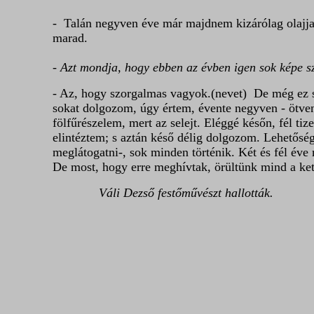
- Talán negyven éve már majdnem kizárólag olajja
marad.
- Azt mondja, hogy ebben az évben igen sok képe sz
- Az, hogy szorgalmas vagyok.(nevet) De még ez 
sokat dolgozom, úgy értem, évente negyven - ötven
fölfűrészelem, mert az selejt. Eléggé későn, fél ti
elintéztem; s aztán késő délig dolgozom. Lehetőség
meglátogatni-, sok minden történik. Két és fél éve
De most, hogy erre meghívtak, örültünk mind a kette
Váli Dezső festőművészt hallották.