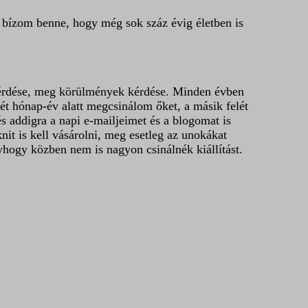
 bízom benne, hogy még sok száz évig életben is
kérdése, meg körülmények kérdése. Minden évben
ét hónap-év alatt megcsinálom őket, a másik felét
és addigra a napi e-mailjeimet és a blogomat is
it is kell vásárolni, meg esetleg az unokákat
yhogy közben nem is nagyon csinálnék kiállítást.