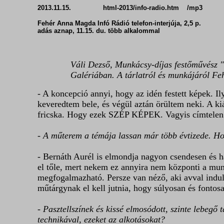
2013.11.15. html-2013/info-radio.htm /m
Fehér Anna Magda Infó Rádió telefon-interjúja, 2,5 p.
adás aznap, 11.15. du. több alkalommal
Váli Dezső, Munkácsy-díjas festőművész "S
Galériában. A tárlatról és munkájáról F
- A koncepció annyi, hogy az idén festett képek. Il
keveredtem bele, és végül aztán örültem neki. A ki
fricska. Hogy ezek SZÉP KÉPEK. Vagyis címtelen a 
- A műterem a témája lassan már több évtizede. Hon
- Bernáth Aurél is elmondja nagyon csendesen és h
el tőle, mert nekem ez annyira nem központi a mu
megfogalmazható. Persze van néző, aki avval indul 
műtárgynak el kell jutnia, hogy súlyosan és fontos
- Pasztellszínek és kissé elmosódott, szinte lebegő 
technikával, ezeket az alkotásokat?