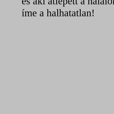
és aki átlépett a halálo
íme a halhatatlan!