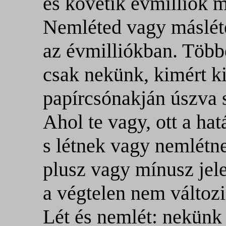
és követik évmilliók mi
Nemléted vagy másléte
az évmilliókban. Több
csak nekünk, kimért ki
papírcsónakján úszva 
Ahol te vagy, ott a hatá
s létnek vagy nemlétn
plusz vagy mínusz jelet
a végtelen nem változi
Lét és nemlét: nekünk e