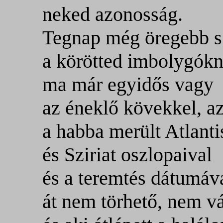
neked azonosság.
Tegnap még öregebb s 
a körötted imbolygókn
ma már egyidős vagy
az éneklő kövekkel, az
a habba merült Atlanti
és Sziriat oszlopaival
és a teremtés dátumáva
át nem törhető, nem vá