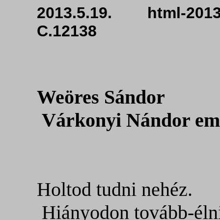
2013.5.19. html-201
C.12138
Weöres Sándor
Várkonyi Nándor eml
Holtod
tudni nehéz.
Hiányodon tovább-élni