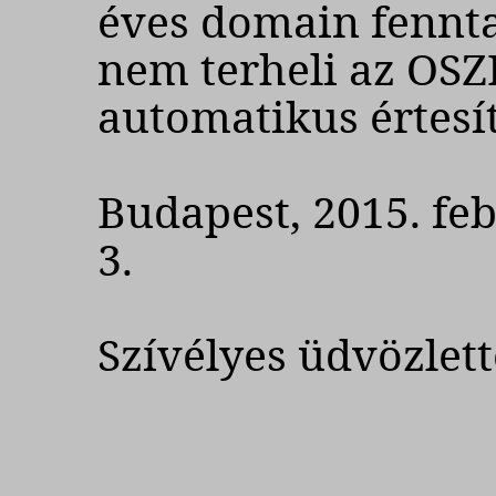
éves domain fennta
nem terheli az OSZK
automatikus értesíté
Budapest, 2015. fe
3.
Szívélyes üdvözlett