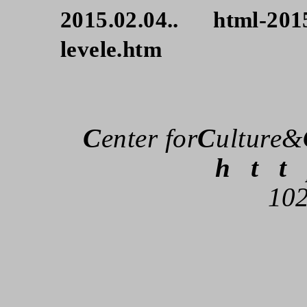
2015.02.04..
html-201
levele.htm
C
enter for
C
ulture&
h
t
t
102