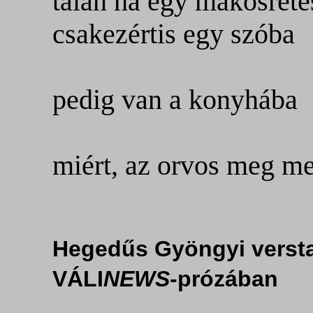
talán ha egy mákosréte
csakezértis egy szóba
pedig van a konyhába
miért, az orvos meg me
Hegedűs Gyöngyi verst
VÁLI
NEWS
-prózában