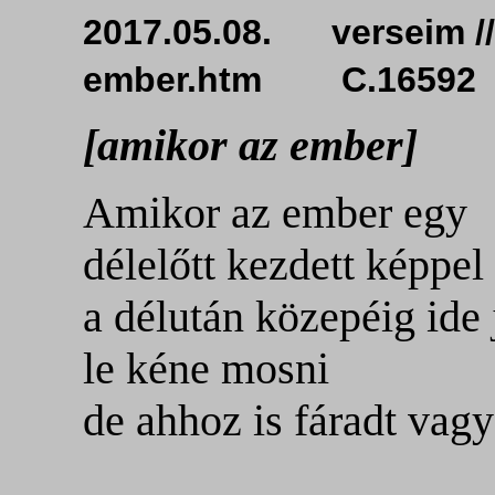
2017.05.08. verseim //
ember.htm C.16592
[amikor az ember]
Amikor az ember
egy
délelőtt kezdett képpel
a délután közepéig ide 
le kéne mosni
de ahhoz is fáradt vag