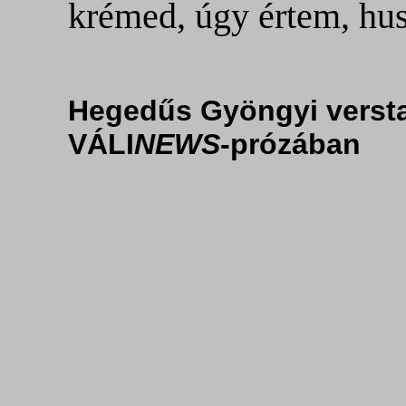
krémed, úgy értem, hu
Hegedűs Gyöngyi verst
VÁLI
NEWS
-prózában