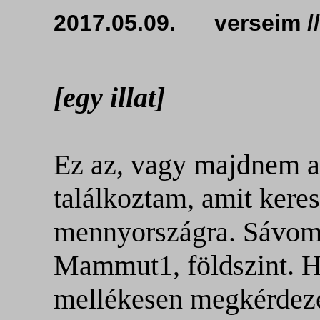
2017.05.09. verseim /
[egy illat]
Ez az, vagy
majdnem az 
találkoztam, amit keres
mennyországra. Sávom
Mammut1, földszint. H
mellékesen megkérdeze