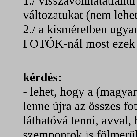
1./ visszavonhatatlanu
változatukat (nem lehet 
2./ a kisméretben ugy
FOTÓK-nál most ezek 
kérdés:
- lehet, hogy a (magya
lenne újra az összes f
láthatóvá tenni, avval,
szempontok is fölmerü