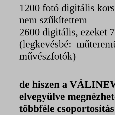
1200 fotó digitális kor
nem szűkítettem
2600 digitális, ezeket 
(legkevésbé: műteremü
művészfotók)
de hiszen a VÁLINEW
elvegyülve megnézhe
többféle csoportosítás 