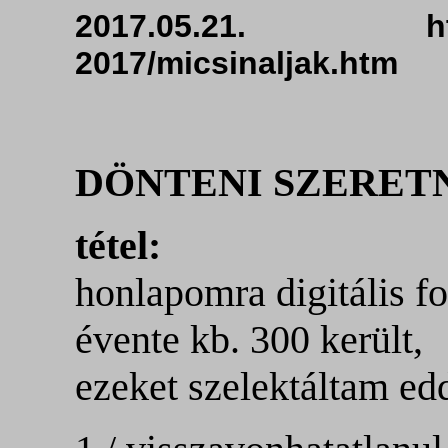
2017.05.21. ht
2017/micsinaljak.
DÖNTENI SZERET
tétel:
honlapomra
digitális f
évente kb. 300 került,
ezeket szelektáltam edd