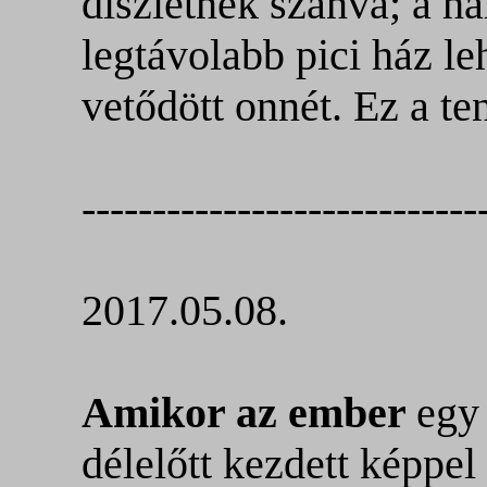
díszletnek szánva; a h
legtávolabb pici ház le
vetődött onnét. Ez a te
----------------------------
2017.05.08.
Amikor az ember
egy
délelőtt kezdett képpel