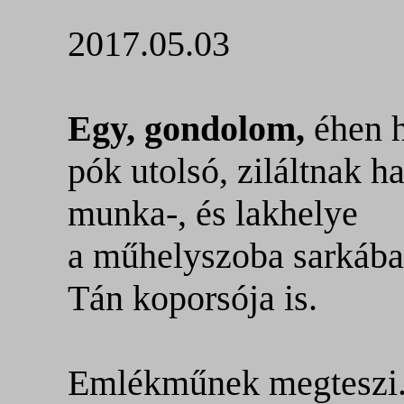
2017.05.03
Egy, gondolom,
éhen h
pók utolsó, ziláltnak h
munka-, és lakhelye
a műhelyszoba sarkába
Tán koporsója is.
Emlékműnek megteszi