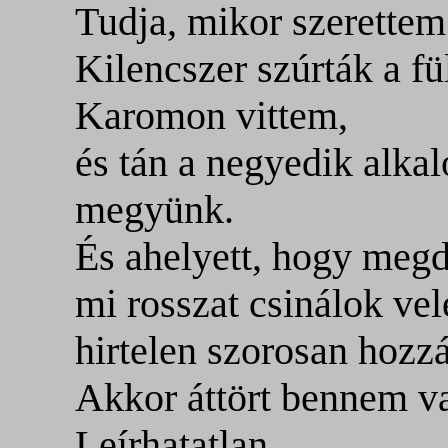
Tudja, mikor szerette
Kilencszer szúrták a fül
Karomon vittem,
és tán a negyedik alka
megyünk.
És ahelyett, hogy megd
mi rosszat csinálok vel
hirtelen szorosan hozzá
Akkor áttört bennem v
Leírhatatlan.