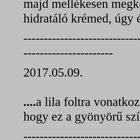
majd mellékesen megké
hidratáló krémed, úgy 
----------------------------
----------------------
2017.05.09.
....
a lila foltra vonatko
hogy ez a gyönyörű sz
----------------------------