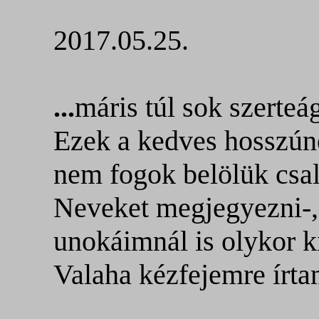
2017.05.25.
...
máris túl sok szerteá
Ezek a kedves hosszún
nem fogok belölük csalá
Neveket megjegyezni-,
unokáimnál is olykor ki
Valaha kézfejemre írta