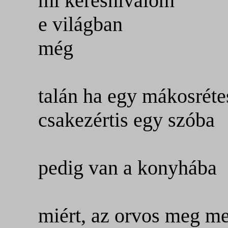
mi keresnivalóm
e világban
még
talán ha egy mákosréte
csakezértis egy szóba
pedig van a konyhába
miért, az orvos meg me