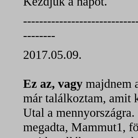
Kezdjük a napot.
----------------------------
--------
2017.05.09.
Ez az, vagy
majdnem az
már találkoztam, amit 
Utal a mennyországra.
megadta, Mammut1, föl