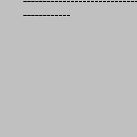
----------------------------
------------