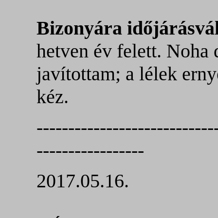
Bizonyára időjárásvál
hetven év felett. Noha
javítottam; a lélek erny
kéz.
----------------------------
-----------------
2017.05.16.