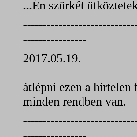
...
Én szürkét ütköztetek 
----------------------------
----------------
2017.05.19.
átlépni
ezen a hirtelen
minden rendben van.
----------------------------
----------------