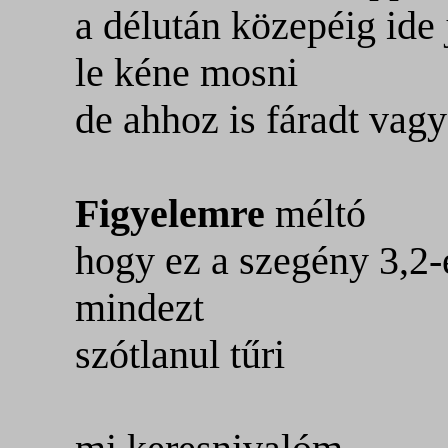
a délután közepéig ide 
le kéne mosni
de ahhoz is fáradt vag
Figyelemre
méltó
hogy ez a szegény 3,2-
mindezt
szótlanul tűri