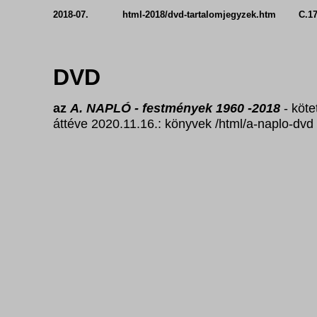
2018-07. html-2018/dvd-tartalomjegyzek.htm C.174
DVD
az
A. NAPLÓ
- festmények 1960 -2018
- köte
áttéve 2020.11.16.: könyvek /html/a-naplo-dvd