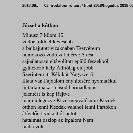
2018.08.. 03. irodalom rólam // html-2018/hegedus-201
József a kútban
Minusz 7 kilóm 15
vödör földdel kevesebb
a bajbajutott vízaknában Testvéreim
homokozó vödrével mérve A test
sajnálatosan eltávolított épülő fészekből
gyülekező hely Állítólag ott jobb
Szerintem itt Kék kút Nagyszerű
Illata van Fájdalom enyhítésére nyomatékul
új tartalmakat másod harmadlagos
jelentést is kap Rejtve
már előlegezve
Kezd megvalósulni
Kezdek
otthon lenni Kezdek valahol lenni Partokon
átívelőn Lyukakból öntött
hatalmas oszlop az Irgalom Nem
hiába volt