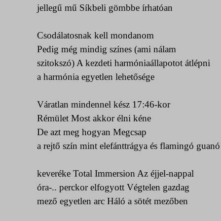
jellegű mű Síkbeli gömbbe írhatóan
Csodálatosnak kell mondanom
Pedig még mindig színes (ami nálam
szitokszó)
A kezdeti harmóniaállapotot átlépni
a harmónia egyetlen lehetősége
Váratlan mindennel
kész 17:46-kor
Rémület Most akkor élni kéne
De azt meg hogyan Megcsap
a rejtő szín mint elefánttrágya és flamingó guanó
keveréke Total Immersion Az éjjel-nappal
óra-.. perckor elfogyott Végtelen gazdag
mező egyetlen arc Háló a sötét mezőben