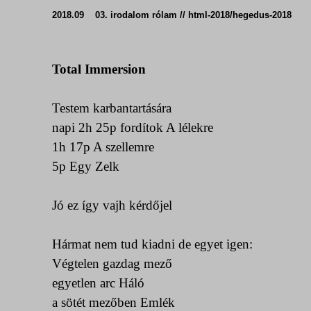
2018.09 03. irodalom rólam // html-2018/hegedus-2018
Total Immersion
Testem karbantartására
napi 2h 25p fordítok
A lélekre
1h 17p
A szellemre
5p Egy Zelk
Jó ez így vajh kérdőjel
Hármat nem tud kiadni de egyet igen:
Végtelen gazdag mező
egyetlen arc Háló
a sötét mezőben
Emlék