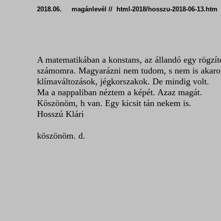
2018.06. magánlevél // html-2018/hosszu-2018-06-13.
A matematikában a konstans, az állandó egy rögzítet
számomra. Magyarázni nem tudom, s nem is akarom.
klímaváltozások, jégkorszakok. De mindig volt.
Ma a nappaliban néztem a képét. Azaz magát.
Köszönöm, h van. Egy kicsit tán nekem is.
Hosszú Klári
köszönöm. d.