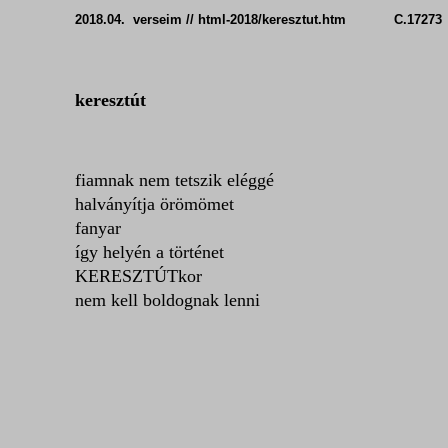
2018.04. verseim // html-2018/keresztut.htm C.17273
keresztút
fiamnak
nem tetszik eléggé
halványítja örömömet
fanyar
így helyén a történet
KERESZTÚTkor
nem kell boldognak lenni