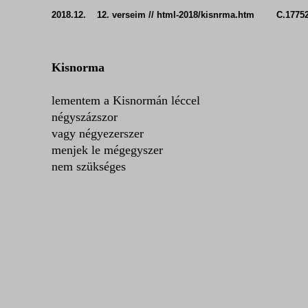
2018.12. 12. verseim // html-2018/kisnrma.htm C.1775
Kisnorma
lementem a Kisnormán léccel
négyszázszor
vagy négyezerszer
menjek le mégegyszer
nem szükséges