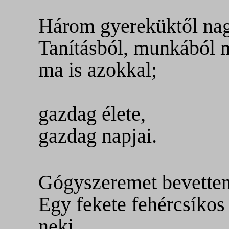
Három gyereküktől na
Tanításból, munkából 
ma is azokkal;
gazdag élete,
gazdag napjai.
Gógyszeremet bevettem.
Egy fekete fehércsíkos 
neki.