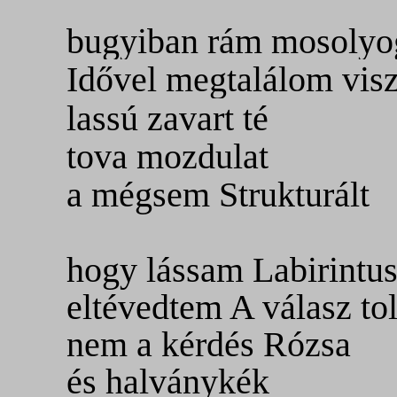
bugyiban rám mosolyo
Idővel megtalálom
vis
lassú zavart té
tova mozdulat
a mégsem
Strukturált
hogy lássam Labirintu
eltévedtem A válasz to
nem a kérdés Rózsa
és halványkék