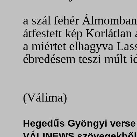
a szál fehér Álmomba
átfestett kép Korlátlan
a miértet elhagyva Las
ébredésem teszi múlt i
(Válima)
Hegedűs Gyöngyi verse
VÁLINEWS szövegekből