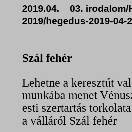
2019.04. 03. irodalom/H
2019/hegedus-2019-0
Szál fehér
Lehetne a keresztút val
munkába menet Vénusz
esti
szertartás torkolat
a válláról
Szál fehér