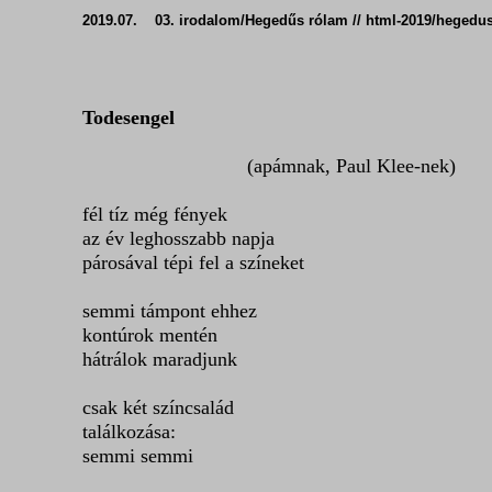
2019.07. 03. irodalom/Hegedűs rólam // html-2019/hege
Todesengel
(apámnak, Paul Klee-nek)
fél tíz még fények
az év leghosszabb napja
párosával tépi fel a színeket
semmi támpont ehhez
kontúrok mentén
hátrálok maradjunk
csak két színcsalád
találkozása:
semmi semmi