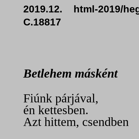
2019.12. html-2019/h
C.18817
Betlehem másként
Fiúnk párjával,
én kettesben.
Azt hittem,
csendben