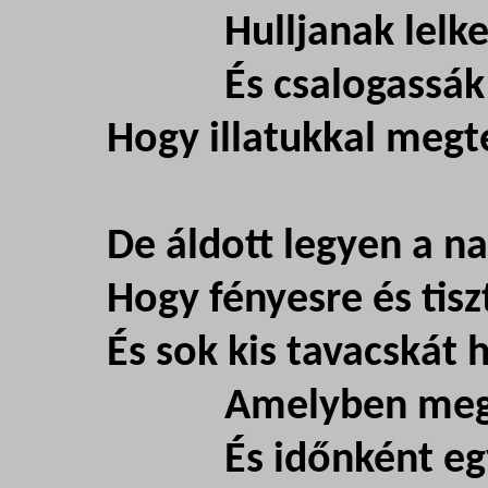
Hulljanak lelked
És csalogassák ki
Hogy illatukkal megte
De áldott legyen a na
Hogy fényesre és tis
És sok kis tavacskát 
Amelyben megcsil
És időnként egy cs