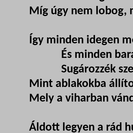
Míg úgy nem lobog, m
Így minden idegen m
És minden barát
Sugározzék szeme
Mint ablakokba állíto
Mely a viharban vánd
Áldott legyen a rád h