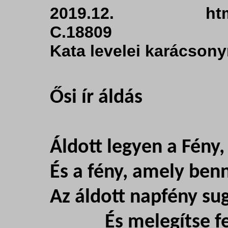
2019.12. html
C.18809
Kata levelei karácsony
Ősi ír áldás
Áldott legyen a Fény,
És a fény, amely ben
Az áldott napfény su
És melegítse fel 