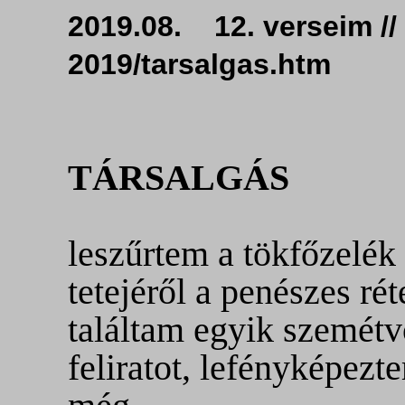
2019.08. 12. verseim //
2019/tarsalgas
T
ÁRSALGÁS
leszűrtem a tökfőzelék
tetejéről a penészes rét
találtam egyik szemét
feliratot, lefényképezt