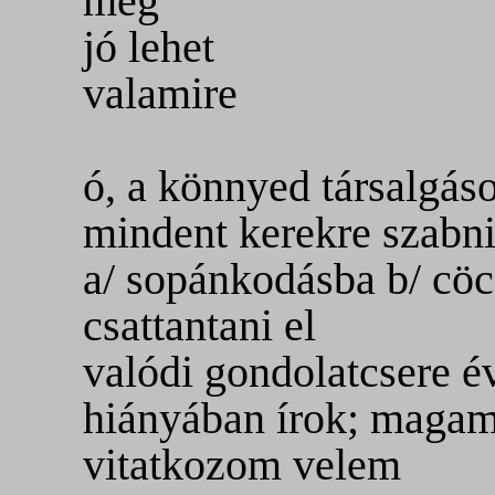
még
jó lehet
valamire
ó, a könnyed társalgáso
mindent kerekre szabni
a/ sopánkodásba b/ cöc
csattantani el
valódi gondolatcsere é
hiányában írok; maga
vitatkozom velem