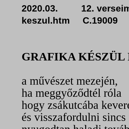
2020.03. 12. versei
keszul.htm C.19009
GRAFIKA KÉSZÜL
a művészet mezején,
ha meggyőződtél róla
hogy zsákutcába kever
és visszafordulni sinc