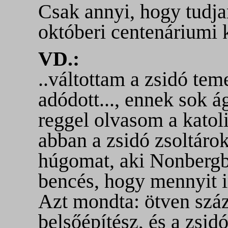
Csak annyi, hogy tudja
októberi centenáriumi ki
VD.:
..váltottam a zsidó tem
adódott..., ennek sok 
reggel olvasom a katol
abban a zsidó zsoltáro
húgomat, aki Nonbergbe
bencés, hogy mennyit 
Azt mondta: ötven szá
belsőépítész, és a zsid