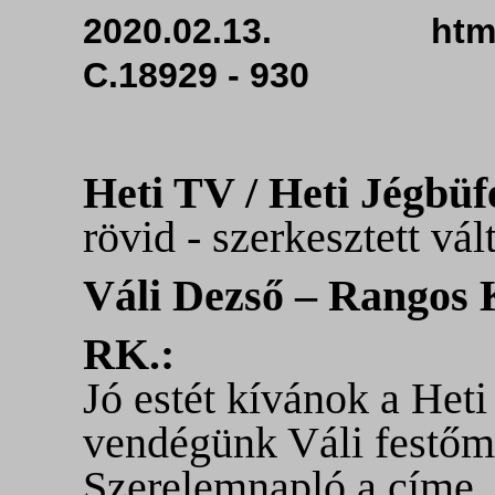
2020.02.13. htm
C.18929 - 930
Heti TV / Heti Jégbüf
rövid - szerkesztett vál
Váli Dezső – Rangos 
RK.:
Jó estét kívánok a Het
vendégünk Váli festőmű
Szerelemnapló a címe.