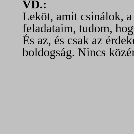
VD.:
Leköt, amit csinálok, 
feladataim, tudom, hog
És az, és csak az érde
boldogság. Nincs közé