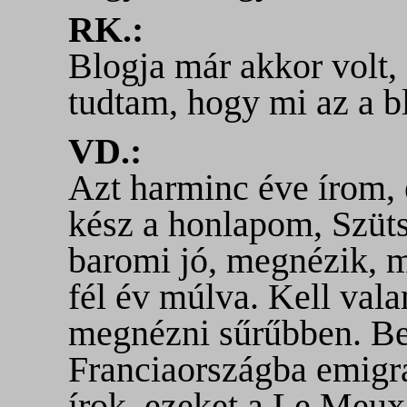
RK.:
Blogja már akkor volt,
tudtam, hogy mi az a b
VD.:
Azt harminc éve írom, 
kész a honlapom, Szüts
baromi jó, megnézik, m
fél év múlva. Kell val
megnézni sűrűbben. Be
Franciaországba emigr
írok, ezeket a Le Meux-