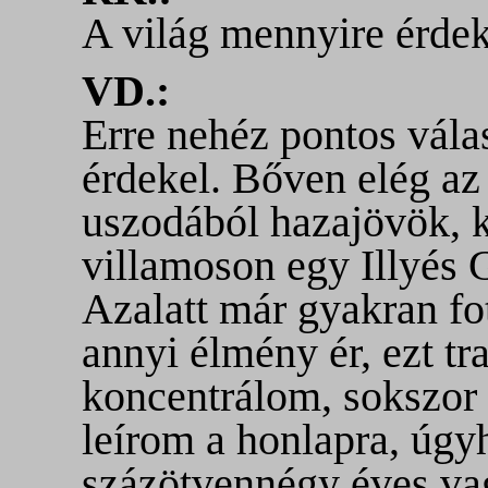
A világ mennyire érdek
VD.:
Erre nehéz pontos vála
érdekel. Bőven elég az
uszodából hazajövök, 
villamoson egy Illyés 
Azalatt már gyakran fot
annyi élmény ér, ezt t
koncentrálom, sokszor 
leírom a honlapra, úgy
százötvennégy éves va