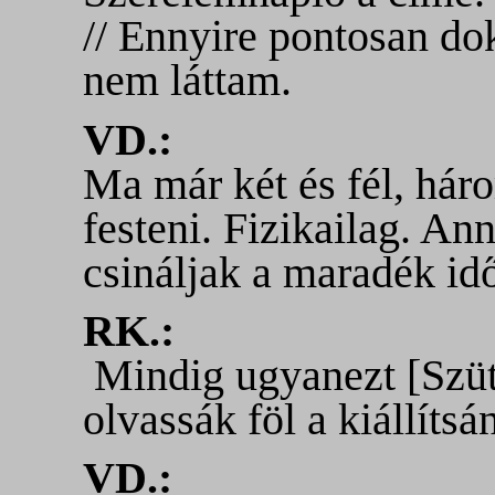
// Ennyire pontosan d
nem láttam.
VD.:
Ma már két és fél, hár
festeni. Fizikailag. An
csináljak a maradék id
RK.:
Mindig ugyanezt [Szüt
olvassák föl a kiállítsá
VD.: