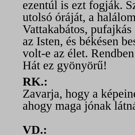
ezentúl is ezt fogják. S
utolsó óráját, a halálom
Vattakabátos, pufajkás
az Isten, és békésen b
volt-e az élet. Rendben
Hát ez gyönyörű!
RK.:
Zavarja, hogy a képein
ahogy maga jónak látn
VD.: