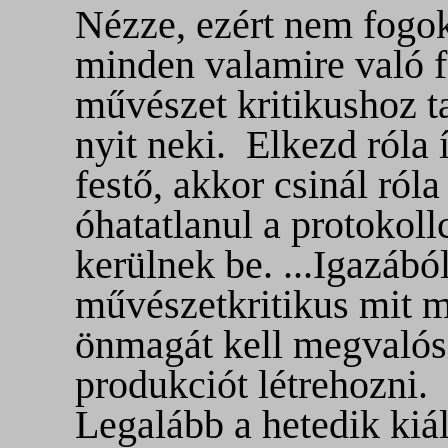
Nézze, ezért nem fogok
minden valamire való f
művészet kritikushoz tar
nyit neki. Elkezd róla 
festő, akkor csinál ról
óhatatlanul a protokol
kerülnek be. ...Igazáb
művészetkritikus mit m
önmagát kell megvalósí
produkciót létrehozni.
Legalább a hetedik kiál